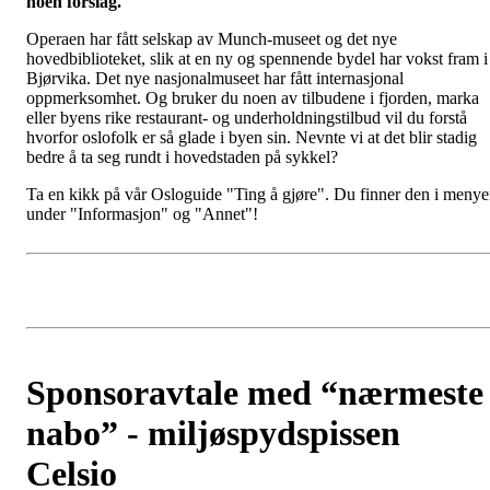
noen forslag.
Operaen har fått selskap av Munch-museet og det nye
hovedbiblioteket, slik at en ny og spennende bydel har vokst fram i
Bjørvika. Det nye nasjonalmuseet har fått internasjonal
oppmerksomhet. Og bruker du noen av tilbudene i fjorden, marka
eller byens rike restaurant- og underholdningstilbud vil du forstå
hvorfor oslofolk er så glade i byen sin. Nevnte vi at det blir stadig
bedre å ta seg rundt i hovedstaden på sykkel?
Ta en kikk på vår Osloguide "Ting å gjøre". Du finner den i meny
under "Informasjon" og "Annet"!
Sponsoravtale med “nærmeste
nabo” - miljøspydspissen
Celsio