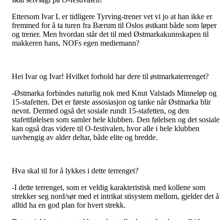
Ettersom Ivar L er tidligere Tyrving-trener vet vi jo at han ikke er
fremmed for å ta turen fra Bærum til Oslos østkant både som løper
og trener. Men hvordan står det til med Østmarkakunnskapen til
makkeren hans, NOFs egen mediemann?
Hei Ivar og Ivar!
Hvilket forhold har dere til østmarkaterrenget?
-Østmarka forbindes naturlig nok med Knut Valstads Minneløp og
15-stafetten. Det er første assosiasjon og tanke når Østmarka blir
nevnt. Dermed også det sosiale rundt 15-stafetten, og den
stafettfølelsen som samler hele klubben. Den følelsen og det sosiale
kan også dras videre til O-festivalen, hvor alle i hele klubben
uavhengig av alder deltar, både elite og bredde.
Hva skal til for å lykkes i dette terrenget?
-
I dette terrenget, som er veldig karakteristisk med kollene som
strekker seg nord/sør med et intrikat stisystem mellom, gjelder det å
alltid ha en god plan for hvert strekk.