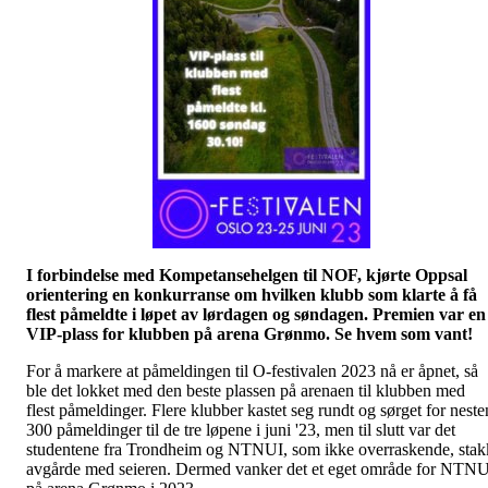
I forbindelse med Kompetansehelgen til NOF, kjørte Oppsal
orientering en konkurranse om hvilken klubb som klarte å få
flest påmeldte i løpet av lørdagen og søndagen. Premien var en
VIP-plass for klubben på arena Grønmo. Se hvem som vant!
For å markere at påmeldingen til O-festivalen 2023 nå er åpnet, så
ble det lokket med den beste plassen på arenaen til klubben med
flest påmeldinger. Flere klubber kastet seg rundt og sørget for neste
300 påmeldinger til de tre løpene i juni '23, men til slutt var det
studentene fra Trondheim og NTNUI, som ikke overraskende, stak
avgårde med seieren. Dermed vanker det et eget område for NTN