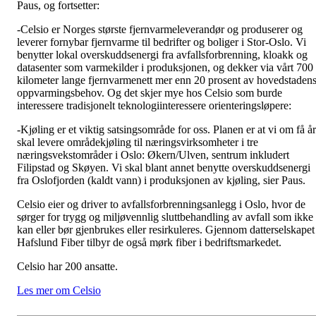
Paus, og fortsetter:
-Celsio er Norges største fjernvarmeleverandør og produserer og
leverer fornybar fjernvarme til bedrifter og boliger i Stor-Oslo. Vi
benytter lokal overskuddsenergi fra avfallsforbrenning, kloakk og
datasenter som varmekilder i produksjonen, og dekker via vårt 700
kilometer lange fjernvarmenett mer enn 20 prosent av hovedstaden
oppvarmingsbehov. Og det skjer mye hos Celsio som burde
interessere tradisjonelt teknologiinteressere orienteringsløpere:
-Kjøling er et viktig satsingsområde for oss. Planen er at vi om få år
skal levere områdekjøling til næringsvirksomheter i tre
næringsvekstområder i Oslo: Økern/Ulven, sentrum inkludert
Filipstad og Skøyen. Vi skal blant annet benytte overskuddsenergi
fra Oslofjorden (kaldt vann) i produksjonen av kjøling, sier Paus.
Celsio eier og driver to avfallsforbrenningsanlegg i Oslo, hvor de
sørger for trygg og miljøvennlig sluttbehandling av avfall som ikke
kan eller bør gjenbrukes eller resirkuleres. Gjennom datterselskapet
Hafslund Fiber tilbyr de også mørk fiber i bedriftsmarkedet.
Celsio har 200 ansatte.
Les mer om Celsio