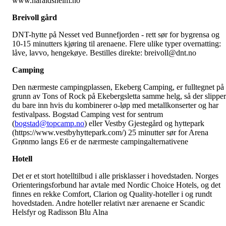
www.haraldsheim.no
Breivoll gård
DNT-hytte på Nesset ved Bunnefjorden - rett sør for bygrensa og
10-15 minutters kjøring til arenaene. Flere ulike typer overnatting:
låve, lavvo, hengekøye.
Bestilles direkte: breivoll@dnt.no
Camping
Den nærmeste campingplassen, Ekeberg Camping, er fulltegnet på
grunn av Tons of Rock på Ekebergsletta samme helg, så der slipper
du bare inn hvis du kombinerer o-løp med metallkonserter og har
festivalpass. Bogstad Camping vest for sentrum
(
bogstad@topcamp.no
)
eller Vestby Gjestegård og hyttepark
(
https://www.vestbyhyttepark.com/) 25 minutter sør for Arena
Grønmo langs E6
er de nærmeste campingalternativene
Hotell
Det er et stort hotelltilbud i alle prisklasser i hovedstaden. Norges
Orienteringsforbund har avtale med Nordic Choice Hotels, og det
finnes en rekke Comfort, Clarion og Quality-hoteller i og rundt
hovedstaden. Andre hoteller relativt nær arenaene er Scandic
Helsfyr og Radisson Blu Alna