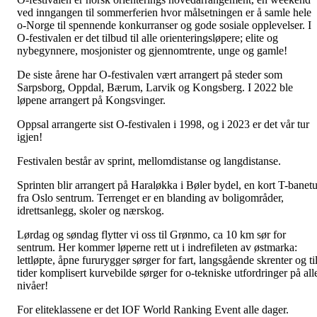
ved inngangen til sommerferien hvor målsetningen er å samle hele
o-Norge til spennende konkurranser og gode sosiale opplevelser. I
O-festivalen er det tilbud til alle orienteringsløpere; elite og
nybegynnere, mosjonister og gjennomtrente, unge og gamle!
De siste årene har O-festivalen vært arrangert på steder som
Sarpsborg, Oppdal, Bærum, Larvik og Kongsberg. I 2022 ble
løpene arrangert på Kongsvinger.
Oppsal arrangerte sist O-festivalen i 1998, og i 2023 er det vår tur
igjen!
Festivalen består av sprint, mellomdistanse og langdistanse.
Sprinten blir arrangert på Haraløkka i Bøler bydel, en kort T-banetu
fra Oslo sentrum. Terrenget er en blanding av boligområder,
idrettsanlegg, skoler og nærskog.
Lørdag og søndag flytter vi oss til Grønmo, ca 10 km sør for
sentrum. Her kommer løperne rett ut i indrefileten av østmarka:
lettløpte, åpne fururygger sørger for fart, langsgående skrenter og ti
tider komplisert kurvebilde sørger for o-tekniske utfordringer på all
nivåer!
For eliteklassene er det IOF World Ranking Event alle dager.