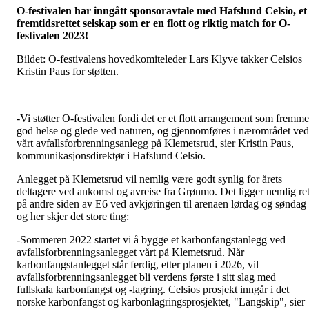
O-festivalen har inngått sponsoravtale med Hafslund Celsio, et
fremtidsrettet selskap som er en flott og riktig match for O-
festivalen 2023!
Bildet: O-festivalens hovedkomiteleder Lars Klyve takker Celsios
Kristin Paus for støtten.
-Vi støtter O-festivalen fordi det er et flott arrangement som fremme
god helse og glede ved naturen, og gjennomføres i nærområdet ved
vårt avfallsforbrenningsanlegg på Klemetsrud, sier Kristin Paus,
kommunikasjonsdirektør i Hafslund Celsio.
Anlegget på Klemetsrud vil nemlig være godt synlig for årets
deltagere ved ankomst og avreise fra Grønmo. Det ligger nemlig ret
på andre siden av E6 ved avkjøringen til arenaen lørdag og søndag 
og her skjer det store ting:
-Sommeren 2022 startet vi å bygge et karbonfangstanlegg ved
avfallsforbrenningsanlegget vårt på Klemetsrud. Når
karbonfangstanlegget står ferdig, etter planen i 2026, vil
avfallsforbrenningsanlegget bli verdens første i sitt slag med
fullskala karbonfangst og -lagring. Celsios prosjekt inngår i det
norske karbonfangst og karbonlagringsprosjektet, "Langskip", sier