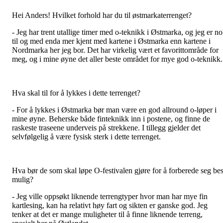
Hei Anders! Hvilket forhold har du til østmarkaterrenget?
- Jeg har trent utallige timer med o-teknikk i Østmarka, og jeg er n
til og med enda mer kjent med kartene i Østmarka enn kartene i
Nordmarka her jeg bor. Det har virkelig vært et favorittområde for
meg, og i mine øyne det aller beste området for mye god o-teknikk.
Hva skal til for å lykkes i dette terrenget?
- For å lykkes i Østmarka bør man være en god allround o-løper i
mine øyne. Beherske både finteknikk inn i postene, og finne de
raskeste traseene underveis på strekkene. I tillegg gjelder det
selvfølgelig å være fysisk sterk i dette terrenget.
Hva bør de som skal løpe O-festivalen gjøre for å forberede seg bes
mulig?
- Jeg ville oppsøkt liknende terrengtyper hvor man har mye fin
kartlesing, kan ha relativt høy fart og sikten er ganske god. Jeg
tenker at det er mange muligheter til å finne liknende terreng,