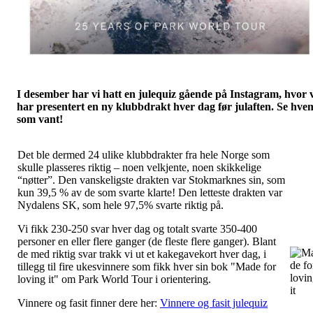
I desember har vi hatt en julequiz gående på Instagram, hvor 
har presentert en ny klubbdrakt hver dag før julaften. Se hve
som vant!
Det ble dermed 24 ulike klubbdrakter fra hele Norge som
skulle plasseres riktig – noen velkjente, noen skikkelige
“nøtter”. Den vanskeligste drakten var Stokmarknes sin, som
kun 39,5 % av de som svarte klarte! Den letteste drakten var
Nydalens SK, som hele 97,5% svarte riktig på.
Vi fikk 230-250 svar hver dag og totalt svarte 350-400
personer en eller flere ganger (de fleste flere ganger). Blant
de med riktig svar trakk vi ut et kakegavekort hver dag, i
tillegg til fire ukesvinnere som fikk hver sin bok "Made for
loving it" om Park World Tour i orientering.
Vinnere og fasit finner dere her:
Vinnere og fasit julequiz