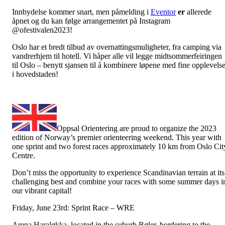
Innbydelse kommer snart, men påmelding i
Eventor
er
allerede
åpnet og du kan følge arrangementet på Instagram
@ofestivalen2023!
Oslo har et bredt tilbud av overnattingsmuligheter, fra camping via
vandrerhjem til hotell. Vi håper alle vil legge midtsommerfeiringen
til Oslo – benytt sjansen til å kombinere løpene med fine opplevelse
i hovedstaden!
Oppsal Orientering are proud to organize the 2023
edition of Norway’s premier orienteering weekend. This year with
one sprint and two forest races approximately 10 km from Oslo Cit
Centre.
Don’t miss the opportunity to experience Scandinavian terrain at its
challenging best and combine your races with some summer days i
our vibrant capital!
Friday, June 23rd: Sprint Race – WRE
Arena Haraløkka
, located in the suburb Bøler, bordering to the