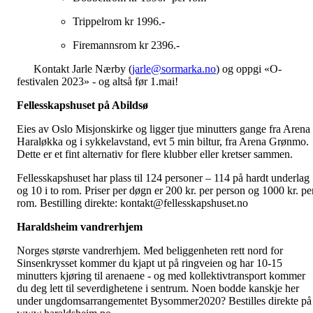
Trippelrom kr 1996.-
Firemannsrom kr 2396.-
Kontakt Jarle Nærby (
jarle@sormarka.no
) og oppgi «O-
festivalen 2023» - og altså før 1.mai!
Fellesskapshuset på Abildsø
Eies av Oslo Misjonskirke og ligger tjue minutters gange fra Arena
Haraløkka og i sykkelavstand, evt 5 min biltur, fra Arena Grønmo.
Dette er et fint alternativ for flere klubber eller kretser sammen.
Fellesskapshuset har plass til 124 personer – 114 på hardt underlag
og 10 i to rom. Priser per døgn er 200 kr. per person og 1000 kr. pe
rom. Bestilling direkte: kontakt@fellesskapshuset.no
Haraldsheim vandrerhjem
Norges største vandrerhjem. Med beliggenheten rett nord for
Sinsenkrysset kommer du kjapt ut på ringveien og har 10-15
minutters kjøring til arenaene - og med kollektivtransport kommer
du deg lett til severdighetene i sentrum. Noen bodde kanskje her
under ungdomsarrangementet Bysommer2020?
Bestilles direkte på