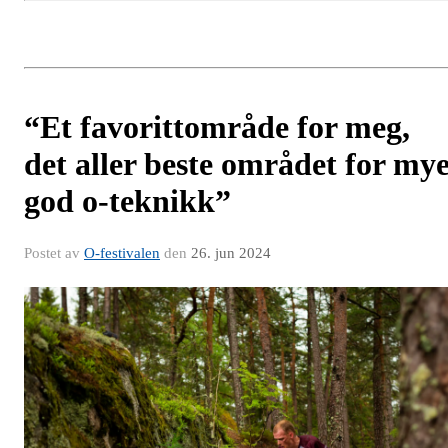
“Et favorittområde for meg,
det aller beste området for my
god o-teknikk”
Postet av
O-festivalen
den
26. jun 2024