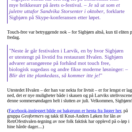
mye brikkesurr på årets o-festival.
– Je så ut som et
juletre uttafor Sandvika Storsenter i oktober
, forklarte
Sigbjørn på Skype-konferansen etter løpet.
Touch-free var betryggende nok – for Sigbjørn altså, kun til eliten 
fredag.
"Neste år går festivalen i Larvik, en by hvor Sigbjørn
er utestengt på livstid fra restaurant Hvalen. Sigbjørn
advarer arrangørene på forhånd mot touch free,
biologisk sugedass og andre fikse moderne løsninger:
–
Blir det itte plankedass, så kommer itte je!
"
Utestedet Hvalen – der han var nekta for livtsit – er for lengst er lag
ned, det er nye muligheter både i skauen og på Larviks utelivsscen
denne sommersøndagen helt i slutten av juli. Velkommen, Sigbjørn
(
Facebook-innlegget bilde og bakgrunn er henta fra ligger her
, på
gruppa
Geoformers
og takk til Knut-Anders Løken for lån av
RetrOfestivalen-tegning av noe folk faktisk har opplevd på o-løp i
hine hårde dager....)