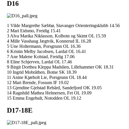
D16
1 Vilde Margrethe Sæbbø, Stavanger Orienteringsklubb 14.56
2 Mari Eidsmo, Freidig 15.41
3 Alva Marika Niklasson, Kolbotn og Skimt OL 15.59
4 Mille Vasshaug Jægtvik, Konnerud IL 16.28
5 Une Holtermann, Porsgrunn OL 16.36
6 Kristin Melby Jacobsen, Lardal OL 16.41
7 Ane Malene Kolstad, Freidig 17.06
8 Eline Schjerven, Lardal OL 17.46
9 Birgit Dorthea Kleppa Madslien, Lillehammer OK 18.31
10 Ingrid Mobråthen, Botne SK 18.39
11 Anine Kjørholt Lie, Porsgrunn OL 18.44
12 Mari Brende, Fossum IF 19.02
13 Gjendine Gjelstad Rebård, Sandefjord OK 19.05
14 Ragnhild Mathea Helmersen, Fet OL 19.09
15 Emma Engehult, Notodden OL 19.12
D17-18E