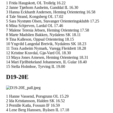
1 Frida Haugskott, OL Trollelg 16.22
2 Janne Tjørhom Aasheim, Ganddal IL 16.30
3 Hanna Eckhardt Andersen, Heming Orientering 16.58
4 Tale Strand, Kongsberg OL 17.02
5 Sara Nystrøm Olsen, Stavanger Orienteringsklubb 17.25
6 Mina Schjerven, Lardal OL 17.46
7 Malene Teresia Jebsen, Heming Orientering 17.58
8 Marte Madslien Bakken, Nydalens SK 18.11
9 Tina Kalleson, Oppsal Orientering 18.15
10 Yngvild Langedal Breivik, Nydalens SK 18.23
11 Tora Aasheim Nymark, Varegg Fleridrett 18.28
12 Kristine Kravdal, Gjø-Vard OL 18.30
13 Maya Jones Arnesen, Heming Orientering 18.31
14 Mari Fjellbirkeland Johannesen, IL Gular 18.40
15 Stella Holmboe, Tyrving IL 19.00
D19-20E
1 Hanne Vassend, Porsgrunn OL 15.29
2 Ida Kristiansson, Halden SK 16.52
3 Pernille Katla, Fossum IF 16.59
4 Lene Berg Hanssen, Byåsen IL 17.18