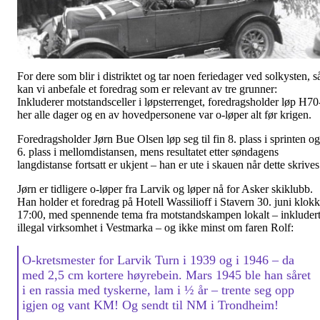
For dere som blir i distriktet og tar noen feriedager ved solkysten, s
kan vi anbefale et foredrag som er relevant av tre grunner:
Inkluderer motstandsceller i løpsterrenget, foredragsholder løp H70
her alle dager og en av hovedpersonene var o-løper alt før krigen.
Foredragsholder Jørn Bue Olsen løp seg til fin 8. plass i sprinten og
6. plass i mellomdistansen, mens resultatet etter søndagens
langdistanse fortsatt er ukjent – han er ute i skauen når dette skrives
Jørn er tidligere o-løper fra Larvik og løper nå for Asker skiklubb.
Han holder et foredrag på Hotell Wassilioff i Stavern 30. juni klok
17:00, med spennende tema fra motstandskampen lokalt – inkluder
illegal virksomhet i Vestmarka – og ikke minst om faren Rolf:
O-kretsmester for Larvik Turn i 1939 og i 1946 – da
med 2,5 cm kortere høyrebein. Mars 1945 ble han såret
i en rassia med tyskerne, lam i ½ år – trente seg opp
igjen og vant KM! Og sendt til NM i Trondheim!