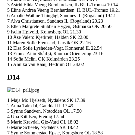
3 Astrid Elida Vaeng Bernhardsen, IL BUL-Tromsø 19.14
5 Eline Andrea Vaeng Bernhardsen, IL BUL-Tromsø 19.21
6 Amalie Wathne Thingbø, Sandnes IL (Rogaland) 19.51
7 Alva Christiansen, Sandnes IL (Rogaland) 20.23
8 Ellen Margrete Stubban Hygen, Østmarka OK 20.50
9 Iselin Høivold, Kongsberg OL 21.30
10 Åse Valero Kjerkreit, Halden SK 22.00
11 Maren Sofie Fremstad, Larvik OK 22.16
12 Elsa Sofie Lysheden-Vogt, Konnerud IL 22.54
13 Emma Ailin Skårbø, Raumar Orientering 23.16
14 Sofia Melin, OK Kolmården 23.25
15 Annika van Raaij, Hedrum OL 24.02
D14
1 Maja Mo Hjelseth, Nydalens SK 17.39
2 Anna Taksdal, Ganddal IL 17.49
3 Synne Sandven, Notodden OL 17.50
4 Una Kittilsen, Freidig 17.54
5 Marie Kravdal, Gjø-Vard OL 18.02
6 Marie Scheele, Nydalens SK 18.42
7 Synne Sommerstad Røste, Kongsberg OL 18.58