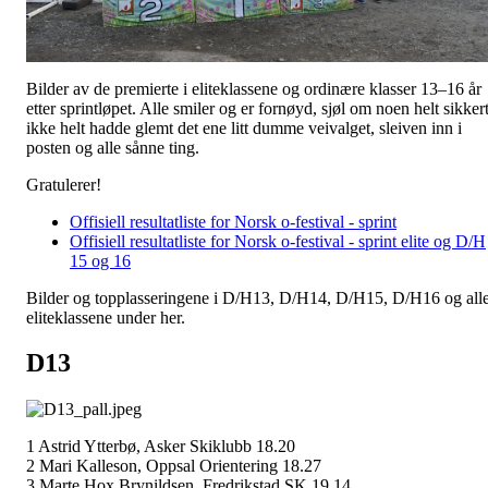
Bilder av de premierte i eliteklassene og ordinære klasser 13–16 år
etter sprintløpet. Alle smiler og er fornøyd, sjøl om noen helt sikker
ikke helt hadde glemt det ene litt dumme veivalget, sleiven inn i
posten og alle sånne ting.
Gratulerer!
Offisiell resultatliste for Norsk o-festival - sprint
Offisiell resultatliste for Norsk o-festival - sprint elite og D/H
15 og 16
Bilder og topplasseringene i D/H13, D/H14, D/H15, D/H16 og all
eliteklassene under her.
D13
1 Astrid Ytterbø, Asker Skiklubb 18.20
2 Mari Kalleson, Oppsal Orientering 18.27
3 Marte Hox Brynildsen, Fredrikstad SK 19.14