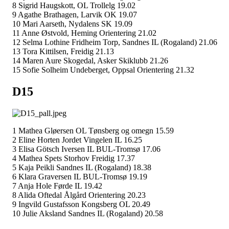
8 Sigrid Haugskott, OL Trollelg 19.02
9 Agathe Brathagen, Larvik OK 19.07
10 Mari Aarseth, Nydalens SK 19.09
11 Anne Østvold, Heming Orientering 21.02
12 Selma Lothine Fridheim Torp, Sandnes IL (Rogaland) 21.06
13 Tora Kittilsen, Freidig 21.13
14 Maren Aure Skogedal, Asker Skiklubb 21.26
15 Sofie Solheim Undeberget, Oppsal Orientering 21.32
D15
1 Mathea Gløersen OL Tønsberg og omegn 15.59
2 Eline Horten Jordet Vingelen IL 16.25
3 Elisa Götsch Iversen IL BUL-Tromsø 17.06
4 Mathea Spets Storhov Freidig 17.37
5 Kaja Peikli Sandnes IL (Rogaland) 18.38
6 Klara Graversen IL BUL-Tromsø 19.19
7 Anja Hole Førde IL 19.42
8 Alida Oftedal Ålgård Orientering 20.23
9 Ingvild Gustafsson Kongsberg OL 20.49
10 Julie Aksland Sandnes IL (Rogaland) 20.58