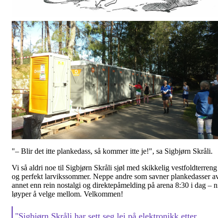
"– Blir det itte plankedass, så kommer itte je!", sa Sigbjørn Skråli.
Vi så aldri noe til Sigbjørn Skråli sjøl med skikkelig vestfoldterreng
og perfekt larvikssommer. Neppe andre som savner plankedasser a
annet enn rein nostalgi og direktepåmelding på arena 8:30 i dag – n
løyper å velge mellom. Velkommen!
"Sigbjørn Skråli har sett seg lei på elektronikk etter