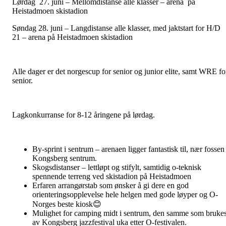
Lørdag 27. juni – Mellomdistanse alle klasser – arena på
Heistadmoen skistadion
Søndag 28. juni – Langdistanse alle klasser, med jaktstart for H/D
21 – arena på Heistadmoen skistadion
Alle dager er det norgescup for senior og junior elite, samt WRE fo
senior.
Lagkonkurranse for 8-12 åringene på lørdag.
By-sprint i sentrum – arenaen ligger fantastisk til, nær fossen 
Kongsberg sentrum.
Skogsdistanser – lettløpt og stifylt, samtidig o-teknisk
spennende terreng ved skistadion på Heistadmoen
Erfaren arrangørstab som ønsker å gi dere en god
orienteringsopplevelse hele helgen med gode løyper og O-
Norges beste kiosk😊
Mulighet for camping midt i sentrum, den samme som bruke
av Kongsberg jazzfestival uka etter O-festivalen.