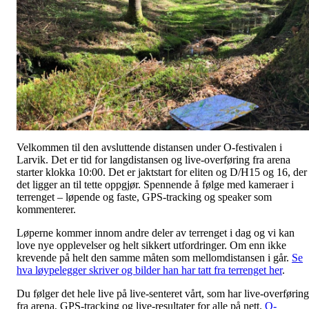
Velkommen til den avsluttende distansen under O-festivalen i
Larvik. Det er tid for langdistansen og live-overføring fra arena
starter klokka 10:00. Det er jaktstart for eliten og D/H15 og 16, der
det ligger an til tette oppgjør. Spennende å følge med kameraer i
terrenget – løpende og faste, GPS-tracking og speaker som
kommenterer.
Løperne kommer innom andre deler av terrenget i dag og vi kan
love nye opplevelser og helt sikkert utfordringer. Om enn ikke
krevende på helt den samme måten som mellomdistansen i går.
Se
hva løypelegger skriver og bilder han har tatt fra terrenget her
.
Du følger det hele live på live-senteret vårt, som har live-overføring
fra arena, GPS-tracking og live-resultater for alle på nett.
O-