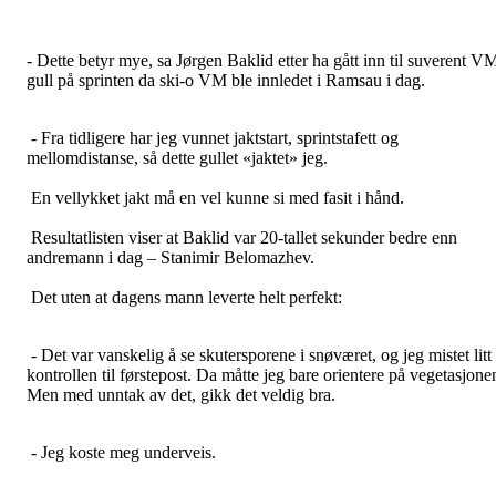
- Dette betyr mye, sa Jørgen Baklid etter ha gått inn til suverent V
gull på sprinten da ski-o VM ble innledet i Ramsau i dag.
- Fra tidligere har jeg vunnet jaktstart, sprintstafett og
mellomdistanse, så dette gullet «jaktet» jeg.
En vellykket jakt må en vel kunne si med fasit i hånd.
Resultatlisten viser at Baklid var 20-tallet sekunder bedre enn
andremann i dag – Stanimir Belomazhev.
Det uten at dagens mann leverte helt perfekt:
- Det var vanskelig å se skutersporene i snøværet, og jeg mistet litt
kontrollen til førstepost. Da måtte jeg bare orientere på vegetasjone
Men med unntak av det, gikk det veldig bra.
- Jeg koste meg underveis.