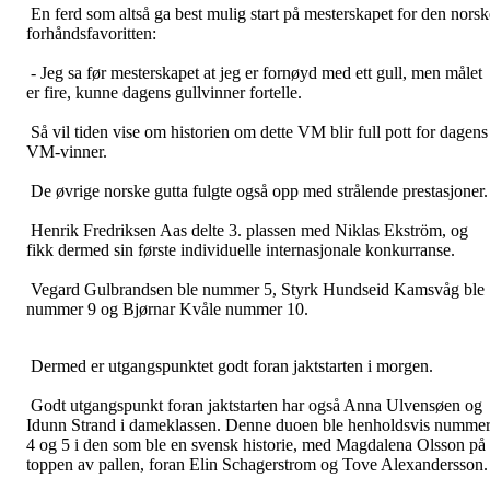
En ferd som altså ga best mulig start på mesterskapet for den norsk
forhåndsfavoritten:
- Jeg sa før mesterskapet at jeg er fornøyd med ett gull, men målet
er fire, kunne dagens gullvinner fortelle.
Så vil tiden vise om historien om dette VM blir full pott for dagens
VM-vinner.
De øvrige norske gutta fulgte også opp med strålende prestasjoner
Henrik Fredriksen Aas delte 3. plassen med Niklas Ekström, og
fikk dermed sin første individuelle internasjonale konkurranse.
Vegard Gulbrandsen ble nummer 5, Styrk Hundseid Kamsvåg ble
nummer 9 og Bjørnar Kvåle nummer 10.
Dermed er utgangspunktet godt foran jaktstarten i morgen.
Godt utgangspunkt foran jaktstarten har også Anna Ulvensøen og
Idunn Strand i dameklassen. Denne duoen ble henholdsvis numme
4 og 5 i den som ble en svensk historie, med Magdalena Olsson på
toppen av pallen, foran
Elin Schagerstrom og Tove Alexandersson.