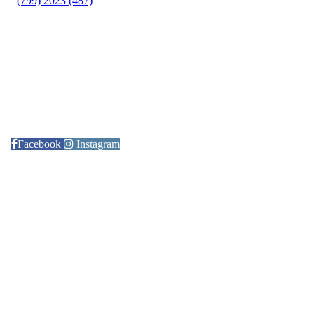
(799)
2023 (487)
Kontaktinformasjon
Arrangør: Freidig orientering
E-post:
orientering@freidig.idrett.no
Facebook
Instagram