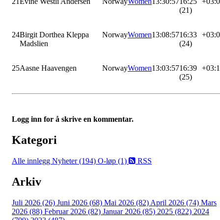
21
Evine Westli Andersen
Norway
Women
13:30:57
16:25
+03:
(21)
24
Birgit Dorthea Kleppa
Norway
Women
13:08:57
16:33
+03:
Madslien
(24)
25
Aasne Haavengen
Norway
Women
13:03:57
16:39
+03:
(25)
Logg inn for å skrive en kommentar.
Kategori
Alle innlegg
Nyheter (194)
O-løp (1)
RSS
Arkiv
Juli 2026 (26)
Juni 2026 (68)
Mai 2026 (82)
April 2026 (74)
Mars
2026 (88)
Februar 2026 (82)
Januar 2026 (85)
2025 (822)
2024