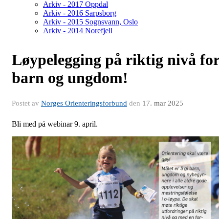
Arkiv - 2017 Oppdal
Arkiv - 2016 Sarpsborg
Arkiv - 2015 Sognsvann, Oslo
Arkiv - 2014 Norefjell
Løypelegging på riktig nivå fo
barn og ungdom!
Postet av
Norges Orienteringsforbund
den
17. mar 2025
Bli med på webinar 9. april.