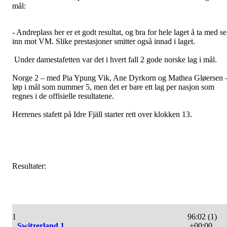
mål:
- Andreplass her er et godt resultat, og bra for hele laget å ta med s
inn mot VM. Slike prestasjoner smitter også innad i laget.
Under damestafetten var det i hvert fall 2 gode norske lag i mål.
Norge 2 – med Pia Ypung Vik, Ane Dyrkorn og Mathea Gløersen 
løp i mål som nummer 5, men det er bare ett lag per nasjon som
regnes i de offisielle resultatene.
Herrenes stafett på Idre Fjäll starter rett over klokken 13.
Resultater:
1
96:02 (1)
Switzerland 1
+00:00