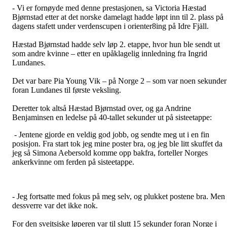
- Vi er fornøyde med denne prestasjonen, sa Victoria Hæstad
Bjørnstad etter at det norske damelagt hadde løpt inn til 2. plass på
dagens stafett under verdenscupen i orienter8ing på Idre Fjäll.
Hæstad Bjørnstad hadde selv løp 2. etappe, hvor hun ble sendt ut
som andre kvinne – etter en upåklagelig innledning fra Ingrid
Lundanes.
Det var bare Pia Young Vik – på Norge 2 – som var noen sekunder
foran Lundanes til første veksling.
Deretter tok altså Hæstad Bjørnstad over, og ga Andrine
Benjaminsen en ledelse på 40-tallet sekunder ut på sisteetappe:
- Jentene gjorde en veldig god jobb, og sendte meg ut i en fin
posisjon. Fra start tok jeg mine poster bra, og jeg ble litt skuffet da
jeg så Simona Aebersold komme opp bakfra, forteller Norges
ankerkvinne om ferden på sisteetappe.
- Jeg fortsatte med fokus på meg selv, og plukket postene bra. Men
dessverre var det ikke nok.
For den sveitsiske løperen var til slutt 15 sekunder foran Norge i