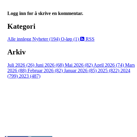
Logg inn for å skrive en kommentar.
Kategori
Alle innlegg
Nyheter (194)
O-løp (1)
RSS
Arkiv
Juli 2026 (26)
Juni 2026 (68)
Mai 2026 (82)
April 2026 (74)
Mars
2026 (88)
Februar 2026 (82)
Januar 2026 (85)
2025 (822)
2024
(799)
2023 (487)
Kontaktinformasjon
Arrangør: Freidig orientering
E-post:
orientering@freidig.idrett.no