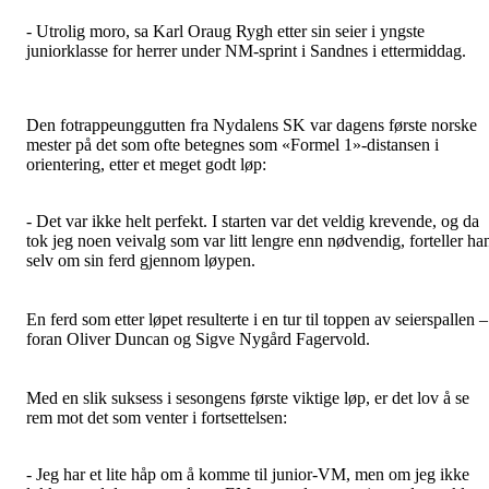
- Utrolig moro, sa Karl Oraug Rygh etter sin seier i yngste
juniorklasse for herrer under NM-sprint i Sandnes i ettermiddag.
Den fotrappeunggutten fra Nydalens SK var dagens første norske
mester på det som ofte betegnes som «Formel 1»-distansen i
orientering, etter et meget godt løp:
- Det var ikke helt perfekt. I starten var det veldig krevende, og da
tok jeg noen veivalg som var litt lengre enn nødvendig, forteller ha
selv om sin ferd gjennom løypen.
En ferd som etter løpet resulterte i en tur til toppen av seierspallen –
foran Oliver Duncan og Sigve Nygård Fagervold.
Med en slik suksess i sesongens første viktige løp, er det lov å se
rem mot det som venter i fortsettelsen:
- Jeg har et lite håp om å komme til junior-VM, men om jeg ikke