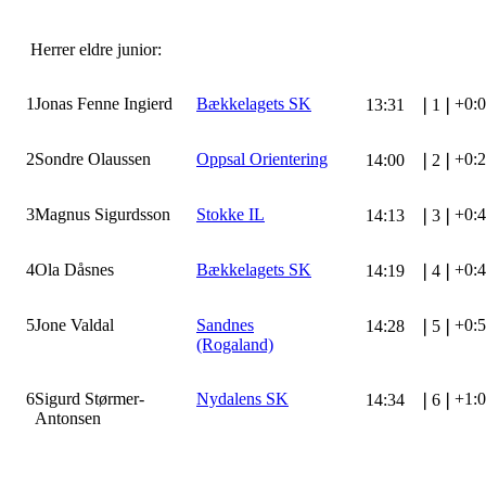
Herrer eldre junior:
1
Jonas Fenne Ingierd
Bækkelagets SK
+0:
13:31
❘
1
❘
2
Sondre Olaussen
Oppsal Orientering
+0:
14:00
❘
2
❘
3
Magnus Sigurdsson
Stokke IL
+0:
14:13
❘
3
❘
4
Ola Dåsnes
Bækkelagets SK
+0:
14:19
❘
4
❘
5
Jone Valdal
Sandnes
+0:
14:28
❘
5
❘
(Rogaland)
6
Sigurd Størmer-
Nydalens SK
+1:
14:34
❘
6
❘
Antonsen