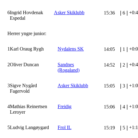
6
Ingrid Hovdenak
Asker Skiklubb
+0:
15:36
❘
6
❘
Espedal
Herrer yngre junior:
1
Karl Oraug Rygh
Nydalens SK
+0:
14:05
❘
1
❘
2
Oliver Duncan
Sandnes
+0:
14:52
❘
2
❘
(Rogaland)
3
Sigve Nygård
Asker Skiklubb
+1:
15:05
❘
3
❘
Fagervold
4
Mathias Reinertsen
Freidig
+1:
15:06
❘
4
❘
Leroyer
5
Ludvig Langøygard
Frol IL
+1:
15:19
❘
5
❘