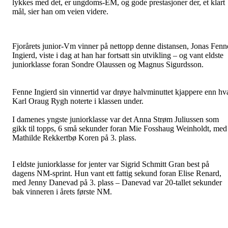
lykkes med det, er ungdoms-EM, og gode prestasjoner der, et klart
mål, sier han om veien videre.
Fjorårets junior-Vm vinner på nettopp denne distansen, Jonas Fenn
Ingierd, viste i dag at han har fortsatt sin utvikling – og vant eldste
juniorklasse foran Sondre Olaussen og Magnus Sigurdsson.
Fenne Ingierd sin vinnertid var drøye halvminuttet kjappere enn hv
Karl Oraug Rygh noterte i klassen under.
I damenes yngste juniorklasse var det Anna Strøm Juliussen som
gikk til topps, 6 små sekunder foran Mie Fosshaug Weinholdt, med
Mathilde Rekkertbø Koren på 3. plass.
I eldste juniorklasse for jenter var Sigrid Schmitt Gran best på
dagens NM-sprint. Hun vant ett fattig sekund foran Elise Renard,
med Jenny Danevad på 3. plass – Danevad var 20-tallet sekunder
bak vinneren i årets første NM.