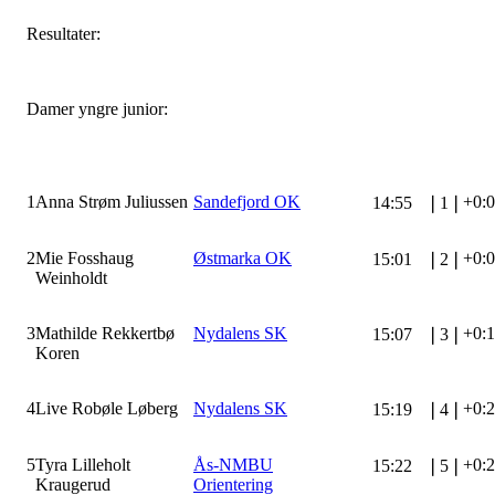
Resultater:
Damer yngre junior:
1
Anna Strøm Juliussen
Sandefjord OK
+0:
14:55
❘
1
❘
2
Mie Fosshaug
Østmarka OK
+0:
15:01
❘
2
❘
Weinholdt
3
Mathilde Rekkertbø
Nydalens SK
+0:
15:07
❘
3
❘
Koren
4
Live Robøle Løberg
Nydalens SK
+0:
15:19
❘
4
❘
5
Tyra Lilleholt
Ås-NMBU
+0:
15:22
❘
5
❘
Kraugerud
Orientering