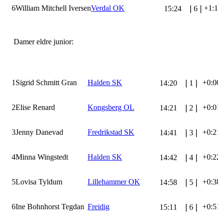
6
William Mitchell Iversen
Verdal OK
+1:
15:24
❘
6
❘
Damer eldre junior:
1
Sigrid Schmitt Gran
Halden SK
+0:0
14:20
❘
1
❘
2
Elise Renard
Kongsberg OL
+0:0
14:21
❘
2
❘
3
Jenny Danevad
Fredrikstad SK
+0:2
14:41
❘
3
❘
4
Minna Wingstedt
Halden SK
+0:2
14:42
❘
4
❘
5
Lovisa Tyldum
Lillehammer OK
+0:3
14:58
❘
5
❘
6
Ine Bohnhorst Tegdan
Freidig
+0:5
15:11
❘
6
❘