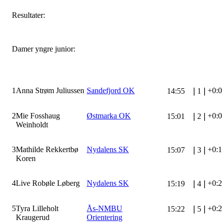
Resultater:
Damer yngre junior:
1
Anna Strøm Juliussen
Sandefjord OK
+0:
14:55
❘
1
❘
2
Mie Fosshaug
Østmarka OK
+0:
15:01
❘
2
❘
Weinholdt
3
Mathilde Rekkertbø
Nydalens SK
+0:
15:07
❘
3
❘
Koren
4
Live Robøle Løberg
Nydalens SK
+0:
15:19
❘
4
❘
5
Tyra Lilleholt
Ås-NMBU
+0:
15:22
❘
5
❘
Kraugerud
Orientering