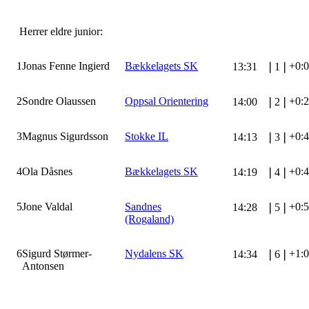
Herrer eldre junior:
1
Jonas Fenne Ingierd
Bækkelagets SK
+0:
13:31
❘
1
❘
2
Sondre Olaussen
Oppsal Orientering
+0:
14:00
❘
2
❘
3
Magnus Sigurdsson
Stokke IL
+0:
14:13
❘
3
❘
4
Ola Dåsnes
Bækkelagets SK
+0:
14:19
❘
4
❘
5
Jone Valdal
Sandnes
+0:
14:28
❘
5
❘
(Rogaland)
6
Sigurd Størmer-
Nydalens SK
+1:
14:34
❘
6
❘
Antonsen