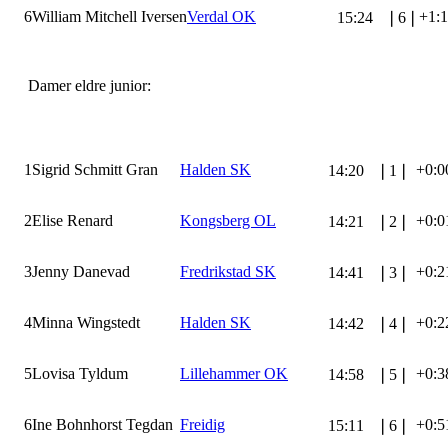
6
William Mitchell Iversen
Verdal OK
+1:
15:24
❘
6
❘
Damer eldre junior:
1
Sigrid Schmitt Gran
Halden SK
+0:0
14:20
❘
1
❘
2
Elise Renard
Kongsberg OL
+0:0
14:21
❘
2
❘
3
Jenny Danevad
Fredrikstad SK
+0:2
14:41
❘
3
❘
4
Minna Wingstedt
Halden SK
+0:2
14:42
❘
4
❘
5
Lovisa Tyldum
Lillehammer OK
+0:3
14:58
❘
5
❘
6
Ine Bohnhorst Tegdan
Freidig
+0:5
15:11
❘
6
❘