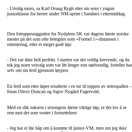
- Utrolig moro, sa Karl Oraug Rygh etter sin seier i yngste
juniorklasse for herrer under NM-sprint i Sandnes i ettermiddag.
Den fotrappeunggutten fra Nydalens SK var dagens første norske
mester på det som ofte betegnes som «Formel 1»-distansen i
orientering, etter et meget godt løp:
- Det var ikke helt perfekt. I starten var det veldig krevende, og da
tok jeg noen veivalg som var litt lengre enn nødvendig, forteller ha
selv om sin ferd gjennom løypen.
En ferd som etter løpet resulterte i en tur til toppen av seierspallen –
foran Oliver Duncan og Sigve Nygård Fagervold.
Med en slik suksess i sesongens første viktige løp, er det lov å se
rem mot det som venter i fortsettelsen:
- Jeg har et lite håp om å komme til junior-VM, men om jeg ikke