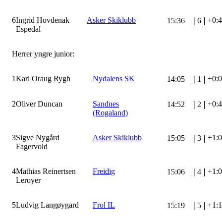
6
Ingrid Hovdenak
Asker Skiklubb
+0:
15:36
❘
6
❘
Espedal
Herrer yngre junior:
1
Karl Oraug Rygh
Nydalens SK
+0:
14:05
❘
1
❘
2
Oliver Duncan
Sandnes
+0:
14:52
❘
2
❘
(Rogaland)
3
Sigve Nygård
Asker Skiklubb
+1:
15:05
❘
3
❘
Fagervold
4
Mathias Reinertsen
Freidig
+1:
15:06
❘
4
❘
Leroyer
5
Ludvig Langøygard
Frol IL
+1:
15:19
❘
5
❘