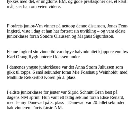
lykkes med det, er ungdoms-EM, og gode prestasjoner der, et klart
mål, sier han om veien videre.
Fjorårets junior-Vm vinner på nettopp denne distansen, Jonas Fenn
Ingierd, viste i dag at han har fortsatt sin utvikling – og vant eldste
juniorklasse foran Sondre Olaussen og Magnus Sigurdsson.
Fenne Ingierd sin vinnertid var drøye halvminuttet kjappere enn hv
Karl Oraug Rygh noterte i klassen under.
I damenes yngste juniorklasse var det Anna Strøm Juliussen som
gikk til topps, 6 små sekunder foran Mie Fosshaug Weinholdt, med
Mathilde Rekkertbø Koren på 3. plass.
I eldste juniorklasse for jenter var Sigrid Schmitt Gran best på
dagens NM-sprint. Hun vant ett fattig sekund foran Elise Renard,
med Jenny Danevad på 3. plass – Danevad var 20-tallet sekunder
bak vinneren i årets første NM.