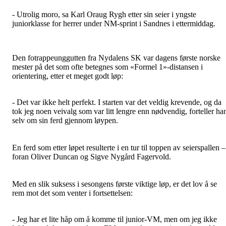
- Utrolig moro, sa Karl Oraug Rygh etter sin seier i yngste
juniorklasse for herrer under NM-sprint i Sandnes i ettermiddag.
Den fotrappeunggutten fra Nydalens SK var dagens første norske
mester på det som ofte betegnes som «Formel 1»-distansen i
orientering, etter et meget godt løp:
- Det var ikke helt perfekt. I starten var det veldig krevende, og da
tok jeg noen veivalg som var litt lengre enn nødvendig, forteller ha
selv om sin ferd gjennom løypen.
En ferd som etter løpet resulterte i en tur til toppen av seierspallen –
foran Oliver Duncan og Sigve Nygård Fagervold.
Med en slik suksess i sesongens første viktige løp, er det lov å se
rem mot det som venter i fortsettelsen:
- Jeg har et lite håp om å komme til junior-VM, men om jeg ikke