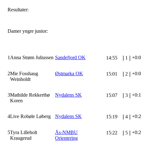
Resultater:
Damer yngre junior:
1
Anna Strøm Juliussen
Sandefjord OK
+0:
14:55
❘
1
❘
2
Mie Fosshaug
Østmarka OK
+0:
15:01
❘
2
❘
Weinholdt
3
Mathilde Rekkertbø
Nydalens SK
+0:
15:07
❘
3
❘
Koren
4
Live Robøle Løberg
Nydalens SK
+0:
15:19
❘
4
❘
5
Tyra Lilleholt
Ås-NMBU
+0:
15:22
❘
5
❘
Kraugerud
Orientering