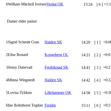
6
William Mitchell Iversen
Verdal OK
+1:
15:24
❘
6
❘
Damer eldre junior:
1
Sigrid Schmitt Gran
Halden SK
+0:0
14:20
❘
1
❘
2
Elise Renard
Kongsberg OL
+0:0
14:21
❘
2
❘
3
Jenny Danevad
Fredrikstad SK
+0:2
14:41
❘
3
❘
4
Minna Wingstedt
Halden SK
+0:2
14:42
❘
4
❘
5
Lovisa Tyldum
Lillehammer OK
+0:3
14:58
❘
5
❘
6
Ine Bohnhorst Tegdan
Freidig
+0:5
15:11
❘
6
❘