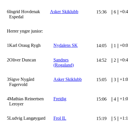
6
Ingrid Hovdenak
Asker Skiklubb
+0:
15:36
❘
6
❘
Espedal
Herrer yngre junior:
1
Karl Oraug Rygh
Nydalens SK
+0:
14:05
❘
1
❘
2
Oliver Duncan
Sandnes
+0:
14:52
❘
2
❘
(Rogaland)
3
Sigve Nygård
Asker Skiklubb
+1:
15:05
❘
3
❘
Fagervold
4
Mathias Reinertsen
Freidig
+1:
15:06
❘
4
❘
Leroyer
5
Ludvig Langøygard
Frol IL
+1:
15:19
❘
5
❘