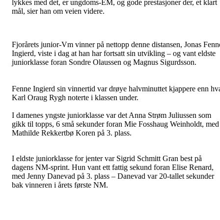
lykkes med det, er ungdoms-EM, og gode prestasjoner der, et klart
mål, sier han om veien videre.
Fjorårets junior-Vm vinner på nettopp denne distansen, Jonas Fenn
Ingierd, viste i dag at han har fortsatt sin utvikling – og vant eldste
juniorklasse foran Sondre Olaussen og Magnus Sigurdsson.
Fenne Ingierd sin vinnertid var drøye halvminuttet kjappere enn hv
Karl Oraug Rygh noterte i klassen under.
I damenes yngste juniorklasse var det Anna Strøm Juliussen som
gikk til topps, 6 små sekunder foran Mie Fosshaug Weinholdt, med
Mathilde Rekkertbø Koren på 3. plass.
I eldste juniorklasse for jenter var Sigrid Schmitt Gran best på
dagens NM-sprint. Hun vant ett fattig sekund foran Elise Renard,
med Jenny Danevad på 3. plass – Danevad var 20-tallet sekunder
bak vinneren i årets første NM.