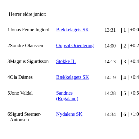
Herrer eldre junior:
1
Jonas Fenne Ingierd
Bækkelagets SK
+0:
13:31
❘
1
❘
2
Sondre Olaussen
Oppsal Orientering
+0:
14:00
❘
2
❘
3
Magnus Sigurdsson
Stokke IL
+0:
14:13
❘
3
❘
4
Ola Dåsnes
Bækkelagets SK
+0:
14:19
❘
4
❘
5
Jone Valdal
Sandnes
+0:
14:28
❘
5
❘
(Rogaland)
6
Sigurd Størmer-
Nydalens SK
+1:
14:34
❘
6
❘
Antonsen