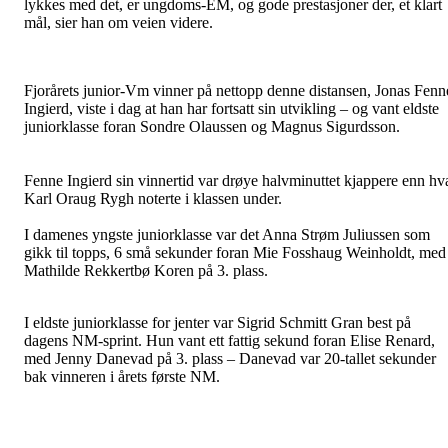
lykkes med det, er ungdoms-EM, og gode prestasjoner der, et klart
mål, sier han om veien videre.
Fjorårets junior-Vm vinner på nettopp denne distansen, Jonas Fenn
Ingierd, viste i dag at han har fortsatt sin utvikling – og vant eldste
juniorklasse foran Sondre Olaussen og Magnus Sigurdsson.
Fenne Ingierd sin vinnertid var drøye halvminuttet kjappere enn hv
Karl Oraug Rygh noterte i klassen under.
I damenes yngste juniorklasse var det Anna Strøm Juliussen som
gikk til topps, 6 små sekunder foran Mie Fosshaug Weinholdt, med
Mathilde Rekkertbø Koren på 3. plass.
I eldste juniorklasse for jenter var Sigrid Schmitt Gran best på
dagens NM-sprint. Hun vant ett fattig sekund foran Elise Renard,
med Jenny Danevad på 3. plass – Danevad var 20-tallet sekunder
bak vinneren i årets første NM.