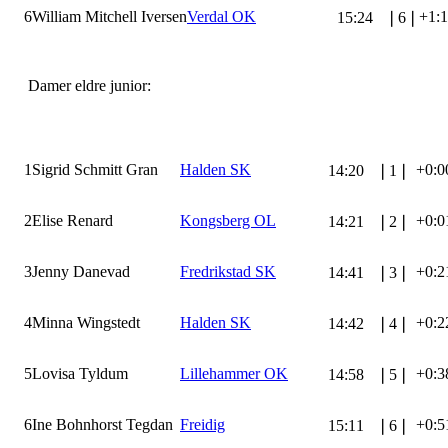
6
William Mitchell Iversen
Verdal OK
+1:
15:24
❘
6
❘
Damer eldre junior:
1
Sigrid Schmitt Gran
Halden SK
+0:0
14:20
❘
1
❘
2
Elise Renard
Kongsberg OL
+0:0
14:21
❘
2
❘
3
Jenny Danevad
Fredrikstad SK
+0:2
14:41
❘
3
❘
4
Minna Wingstedt
Halden SK
+0:2
14:42
❘
4
❘
5
Lovisa Tyldum
Lillehammer OK
+0:3
14:58
❘
5
❘
6
Ine Bohnhorst Tegdan
Freidig
+0:5
15:11
❘
6
❘