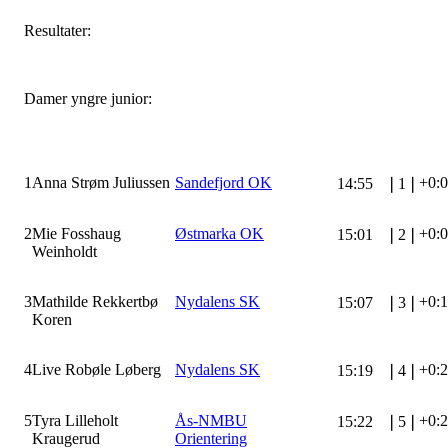
Resultater:
Damer yngre junior:
1
Anna Strøm Juliussen
Sandefjord OK
+0:
14:55
❘
1
❘
2
Mie Fosshaug
Østmarka OK
+0:
15:01
❘
2
❘
Weinholdt
3
Mathilde Rekkertbø
Nydalens SK
+0:
15:07
❘
3
❘
Koren
4
Live Robøle Løberg
Nydalens SK
+0:
15:19
❘
4
❘
5
Tyra Lilleholt
Ås-NMBU
+0:
15:22
❘
5
❘
Kraugerud
Orientering