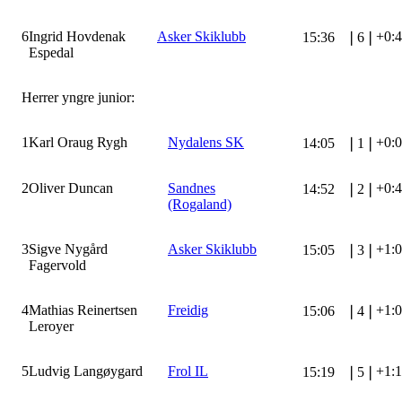
6
Ingrid Hovdenak
Asker Skiklubb
+0:
15:36
❘
6
❘
Espedal
Herrer yngre junior:
1
Karl Oraug Rygh
Nydalens SK
+0:
14:05
❘
1
❘
2
Oliver Duncan
Sandnes
+0:
14:52
❘
2
❘
(Rogaland)
3
Sigve Nygård
Asker Skiklubb
+1:
15:05
❘
3
❘
Fagervold
4
Mathias Reinertsen
Freidig
+1:
15:06
❘
4
❘
Leroyer
5
Ludvig Langøygard
Frol IL
+1:
15:19
❘
5
❘