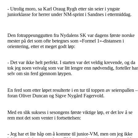
- Utrolig moro, sa Karl Oraug Rygh etter sin seier i yngste
juniorklasse for herrer under NM-sprint i Sandnes i ettermiddag.
Den fotrappeunggutten fra Nydalens SK var dagens første norske
mester på det som ofte betegnes som «Formel 1»-distansen i
orientering, etter et meget godt løp:
- Det var ikke helt perfekt. I starten var det veldig krevende, og da
tok jeg noen veivalg som var litt lengre enn nødvendig, forteller ha
selv om sin ferd gjennom løypen.
En ferd som etter løpet resulterte i en tur til toppen av seierspallen –
foran Oliver Duncan og Sigve Nygård Fagervold.
Med en slik suksess i sesongens første viktige løp, er det lov å se
rem mot det som venter i fortsettelsen:
- Jeg har et lite håp om å komme til junior-VM, men om jeg ikke