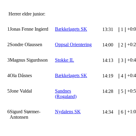
Herrer eldre junior:
1
Jonas Fenne Ingierd
Bækkelagets SK
+0:
13:31
❘
1
❘
2
Sondre Olaussen
Oppsal Orientering
+0:
14:00
❘
2
❘
3
Magnus Sigurdsson
Stokke IL
+0:
14:13
❘
3
❘
4
Ola Dåsnes
Bækkelagets SK
+0:
14:19
❘
4
❘
5
Jone Valdal
Sandnes
+0:
14:28
❘
5
❘
(Rogaland)
6
Sigurd Størmer-
Nydalens SK
+1:
14:34
❘
6
❘
Antonsen