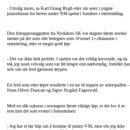
- Utrolig moro, sa Karl Oraug Rygh etter sin seier i yngste
juniorklasse for herrer under NM-sprint i Sandnes i ettermiddag.
Den fotrappeunggutten fra Nydalens SK var dagens første norske
mester på det som ofte betegnes som «Formel 1»-distansen i
orientering, etter et meget godt løp:
- Det var ikke helt perfekt. I starten var det veldig krevende, og da
tok jeg noen veivalg som var litt lengre enn nødvendig, forteller ha
selv om sin ferd gjennom løypen.
En ferd som etter løpet resulterte i en tur til toppen av seierspallen –
foran Oliver Duncan og Sigve Nygård Fagervold.
Med en slik suksess i sesongens første viktige løp, er det lov å se
rem mot det som venter i fortsettelsen:
- Jeg har et lite håp om å komme til junior-VM, men om jeg ikke