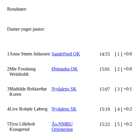
Resultater:
Damer yngre junior:
1
Anna Strøm Juliussen
Sandefjord OK
+0:
14:55
❘
1
❘
2
Mie Fosshaug
Østmarka OK
+0:
15:01
❘
2
❘
Weinholdt
3
Mathilde Rekkertbø
Nydalens SK
+0:
15:07
❘
3
❘
Koren
4
Live Robøle Løberg
Nydalens SK
+0:
15:19
❘
4
❘
5
Tyra Lilleholt
Ås-NMBU
+0:
15:22
❘
5
❘
Kraugerud
Orientering