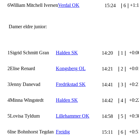
6
William Mitchell Iversen
Verdal OK
+1:
15:24
❘
6
❘
Damer eldre junior:
1
Sigrid Schmitt Gran
Halden SK
+0:0
14:20
❘
1
❘
2
Elise Renard
Kongsberg OL
+0:0
14:21
❘
2
❘
3
Jenny Danevad
Fredrikstad SK
+0:2
14:41
❘
3
❘
4
Minna Wingstedt
Halden SK
+0:2
14:42
❘
4
❘
5
Lovisa Tyldum
Lillehammer OK
+0:3
14:58
❘
5
❘
6
Ine Bohnhorst Tegdan
Freidig
+0:5
15:11
❘
6
❘