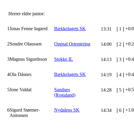
Herrer eldre junior:
1
Jonas Fenne Ingierd
Bækkelagets SK
+0:
13:31
❘
1
❘
2
Sondre Olaussen
Oppsal Orientering
+0:
14:00
❘
2
❘
3
Magnus Sigurdsson
Stokke IL
+0:
14:13
❘
3
❘
4
Ola Dåsnes
Bækkelagets SK
+0:
14:19
❘
4
❘
5
Jone Valdal
Sandnes
+0:
14:28
❘
5
❘
(Rogaland)
6
Sigurd Størmer-
Nydalens SK
+1:
14:34
❘
6
❘
Antonsen