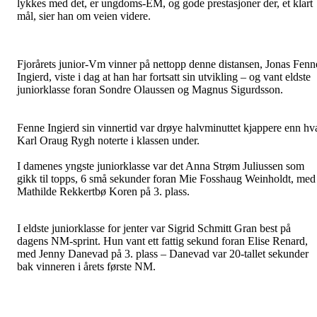
lykkes med det, er ungdoms-EM, og gode prestasjoner der, et klart
mål, sier han om veien videre.
Fjorårets junior-Vm vinner på nettopp denne distansen, Jonas Fenn
Ingierd, viste i dag at han har fortsatt sin utvikling – og vant eldste
juniorklasse foran Sondre Olaussen og Magnus Sigurdsson.
Fenne Ingierd sin vinnertid var drøye halvminuttet kjappere enn hv
Karl Oraug Rygh noterte i klassen under.
I damenes yngste juniorklasse var det Anna Strøm Juliussen som
gikk til topps, 6 små sekunder foran Mie Fosshaug Weinholdt, med
Mathilde Rekkertbø Koren på 3. plass.
I eldste juniorklasse for jenter var Sigrid Schmitt Gran best på
dagens NM-sprint. Hun vant ett fattig sekund foran Elise Renard,
med Jenny Danevad på 3. plass – Danevad var 20-tallet sekunder
bak vinneren i årets første NM.