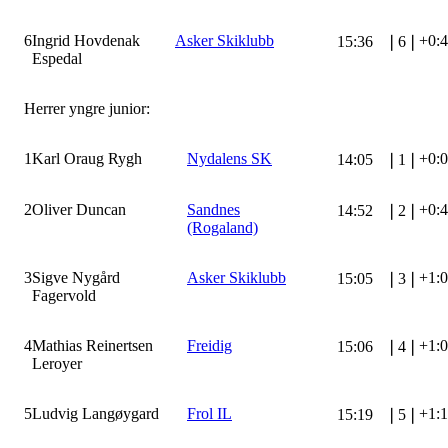
6
Ingrid Hovdenak
Asker Skiklubb
+0:
15:36
❘
6
❘
Espedal
Herrer yngre junior:
1
Karl Oraug Rygh
Nydalens SK
+0:
14:05
❘
1
❘
2
Oliver Duncan
Sandnes
+0:
14:52
❘
2
❘
(Rogaland)
3
Sigve Nygård
Asker Skiklubb
+1:
15:05
❘
3
❘
Fagervold
4
Mathias Reinertsen
Freidig
+1:
15:06
❘
4
❘
Leroyer
5
Ludvig Langøygard
Frol IL
+1:
15:19
❘
5
❘