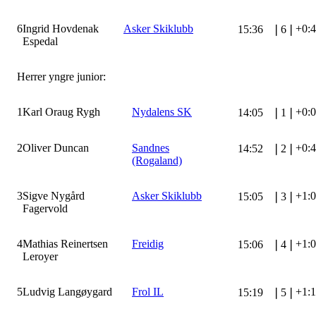
6
Ingrid Hovdenak
Asker Skiklubb
+0:
15:36
❘
6
❘
Espedal
Herrer yngre junior:
1
Karl Oraug Rygh
Nydalens SK
+0:
14:05
❘
1
❘
2
Oliver Duncan
Sandnes
+0:
14:52
❘
2
❘
(Rogaland)
3
Sigve Nygård
Asker Skiklubb
+1:
15:05
❘
3
❘
Fagervold
4
Mathias Reinertsen
Freidig
+1:
15:06
❘
4
❘
Leroyer
5
Ludvig Langøygard
Frol IL
+1:
15:19
❘
5
❘