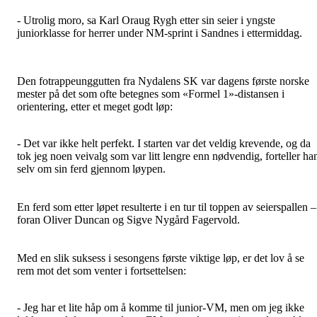
- Utrolig moro, sa Karl Oraug Rygh etter sin seier i yngste
juniorklasse for herrer under NM-sprint i Sandnes i ettermiddag.
Den fotrappeunggutten fra Nydalens SK var dagens første norske
mester på det som ofte betegnes som «Formel 1»-distansen i
orientering, etter et meget godt løp:
- Det var ikke helt perfekt. I starten var det veldig krevende, og da
tok jeg noen veivalg som var litt lengre enn nødvendig, forteller ha
selv om sin ferd gjennom løypen.
En ferd som etter løpet resulterte i en tur til toppen av seierspallen –
foran Oliver Duncan og Sigve Nygård Fagervold.
Med en slik suksess i sesongens første viktige løp, er det lov å se
rem mot det som venter i fortsettelsen:
- Jeg har et lite håp om å komme til junior-VM, men om jeg ikke