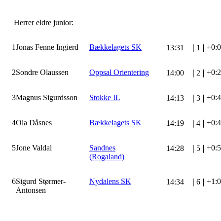
Herrer eldre junior:
1
Jonas Fenne Ingierd
Bækkelagets SK
+0:
13:31
❘
1
❘
2
Sondre Olaussen
Oppsal Orientering
+0:
14:00
❘
2
❘
3
Magnus Sigurdsson
Stokke IL
+0:
14:13
❘
3
❘
4
Ola Dåsnes
Bækkelagets SK
+0:
14:19
❘
4
❘
5
Jone Valdal
Sandnes
+0:
14:28
❘
5
❘
(Rogaland)
6
Sigurd Størmer-
Nydalens SK
+1:
14:34
❘
6
❘
Antonsen