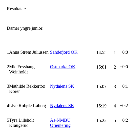
Resultater:
Damer yngre junior:
1
Anna Strøm Juliussen
Sandefjord OK
+0:
14:55
❘
1
❘
2
Mie Fosshaug
Østmarka OK
+0:
15:01
❘
2
❘
Weinholdt
3
Mathilde Rekkertbø
Nydalens SK
+0:
15:07
❘
3
❘
Koren
4
Live Robøle Løberg
Nydalens SK
+0:
15:19
❘
4
❘
5
Tyra Lilleholt
Ås-NMBU
+0:
15:22
❘
5
❘
Kraugerud
Orientering