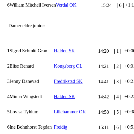
6
William Mitchell Iversen
Verdal OK
+1:
15:24
❘
6
❘
Damer eldre junior:
1
Sigrid Schmitt Gran
Halden SK
+0:0
14:20
❘
1
❘
2
Elise Renard
Kongsberg OL
+0:0
14:21
❘
2
❘
3
Jenny Danevad
Fredrikstad SK
+0:2
14:41
❘
3
❘
4
Minna Wingstedt
Halden SK
+0:2
14:42
❘
4
❘
5
Lovisa Tyldum
Lillehammer OK
+0:3
14:58
❘
5
❘
6
Ine Bohnhorst Tegdan
Freidig
+0:5
15:11
❘
6
❘