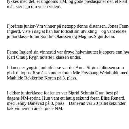
lykkes med det, er ungdoms-EM, og gode prestasjoner der, et klart
mål, sier han om veien videre.
Fjorårets junior-Vm vinner på nettopp denne distansen, Jonas Fenn
Ingierd, viste i dag at han har fortsatt sin utvikling – og vant eldste
juniorklasse foran Sondre Olaussen og Magnus Sigurdsson.
Fenne Ingierd sin vinnertid var drøye halvminuttet kjappere enn hv
Karl Oraug Rygh noterte i klassen under.
I damenes yngste juniorklasse var det Anna Strøm Juliussen som
gikk til topps, 6 små sekunder foran Mie Fosshaug Weinholdt, med
Mathilde Rekkertbø Koren på 3. plass.
I eldste juniorklasse for jenter var Sigrid Schmitt Gran best på
dagens NM-sprint. Hun vant ett fattig sekund foran Elise Renard,
med Jenny Danevad på 3. plass – Danevad var 20-tallet sekunder
bak vinneren i årets første NM.