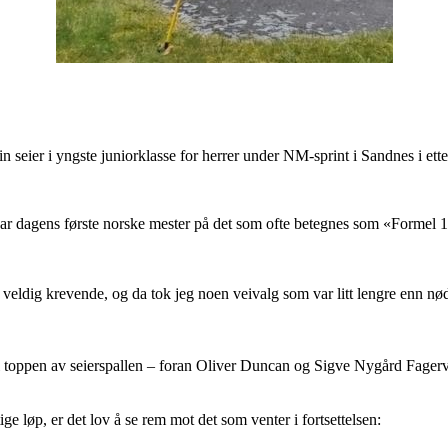
n seier i yngste juniorklasse for herrer under NM-sprint i Sandnes i ett
 dagens første norske mester på det som ofte betegnes som «Formel 1»-d
et veldig krevende, og da tok jeg noen veivalg som var litt lengre enn nø
r til toppen av seierspallen – foran Oliver Duncan og Sigve Nygård Fager
ge løp, er det lov å se rem mot det som venter i fortsettelsen: