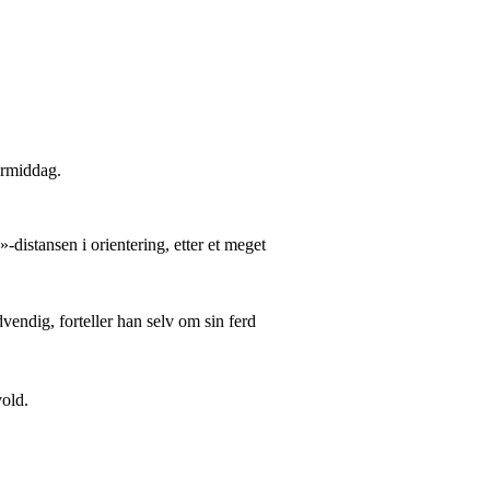
ermiddag.
istansen i orientering, etter et meget
dvendig, forteller han selv om sin ferd
vold.