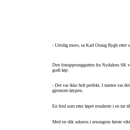
- Utrolig moro, sa Karl Oraug Rygh etter si
Den fotrappeunggutten fra Nydalens SK var
godt løp:
- Det var ikke helt perfekt. I starten var d
gjennom løypen.
En ferd som etter løpet resulterte i en tu
Med en slik suksess i sesongens første vikti