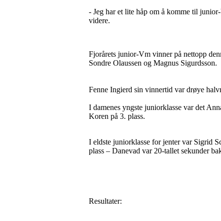
- Jeg har et lite håp om å komme til juni
videre.
Fjorårets junior-Vm vinner på nettopp denne
Sondre Olaussen og Magnus Sigurdsson.
Fenne Ingierd sin vinnertid var drøye hal
I damenes yngste juniorklasse var det An
Koren på 3. plass.
I eldste juniorklasse for jenter var Sigri
plass – Danevad var 20-tallet sekunder bak
Resultater: