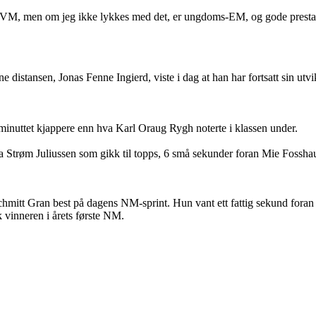
or-VM, men om jeg ikke lykkes med det, er ungdoms-EM, og gode prestasj
 distansen, Jonas Fenne Ingierd, viste i dag at han har fortsatt sin utvi
vminuttet kjappere enn hva Karl Oraug Rygh noterte i klassen under.
na Strøm Juliussen som gikk til topps, 6 små sekunder foran Mie Foss
d Schmitt Gran best på dagens NM-sprint. Hun vant ett fattig sekund fo
 vinneren i årets første NM.