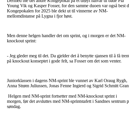
Dermed ble det andre Kongepokal på et drøyt halvår til både Pia
Young Vik og Kasper Fosser, for den samme duoen var også best 
Kongepokalen for 2025 ble dekt ut til vinnerne av NM-
mellomdistanse på Lygna i fjor høst.
Men denne helgen handler det om sprint, og i morgen er det NM-
knockout sprint:
- Jeg gleder meg til det. Da gjelder det å benytte sjansen til å få tren
på knockout konseptet i gode felt, sa Fosser om det som venter.
Juniorklassen i dagens NM-sprint ble vunnet av Karl Oraug Rygh,
Anna Strøm Juliussen, Jonas Fenne Ingierd og Sigrid Schmitt Gran
Helgen med NM-sprint fortsetter med NM-knockout sprint i
morgen, før det avsluttes med NM-sprintstafett i Sandnes sentrum 
søndag.