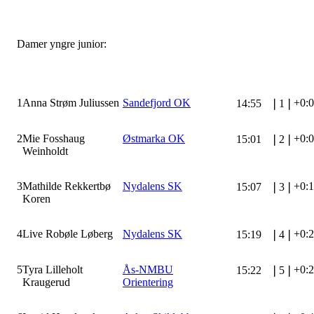
Damer yngre junior:
1
Anna Strøm Juliussen
Sandefjord OK
+0:
14:55
❘
1
❘
2
Mie Fosshaug
Østmarka OK
+0:
15:01
❘
2
❘
Weinholdt
3
Mathilde Rekkertbø
Nydalens SK
+0:
15:07
❘
3
❘
Koren
4
Live Robøle Løberg
Nydalens SK
+0:
15:19
❘
4
❘
5
Tyra Lilleholt
Ås-NMBU
+0:
15:22
❘
5
❘
Kraugerud
Orientering