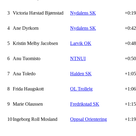
3
Victoria Hæstad Bjørnstad
Nydalens SK
+0:19
4
Ane Dyrkorn
Nydalens SK
+0:42
5
Kristin Melby Jacobsen
Larvik OK
+0:48
6
Anu Tuomisto
NTNUI
+0:50
7
Ana Toledo
Halden SK
+1:05
8
Frida Haugskott
OL Trollelg
+1:06
9
Marie Olaussen
Fredrikstad SK
+1:15
10
Ingeborg Roll Mosland
Oppsal Orientering
+1:19