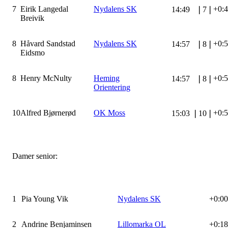
7
Eirik Langedal
Nydalens SK
+0:
14:49
❘
7
❘
Breivik
8
Håvard Sandstad
Nydalens SK
+0:
14:57
❘
8
❘
Eidsmo
8
Henry McNulty
Heming
+0:
14:57
❘
8
❘
Orientering
10
Alfred Bjørnerød
OK Moss
+0:
15:03
❘
10
❘
Damer senior:
1
Pia Young Vik
Nydalens SK
+0:00
2
Andrine Benjaminsen
Lillomarka OL
+0:18