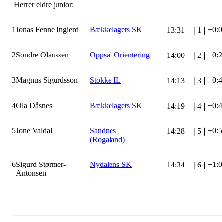
Herrer eldre junior:
1
Jonas Fenne Ingierd
Bækkelagets SK
+0:
13:31
❘
1
❘
2
Sondre Olaussen
Oppsal Orientering
+0:
14:00
❘
2
❘
3
Magnus Sigurdsson
Stokke IL
+0:
14:13
❘
3
❘
4
Ola Dåsnes
Bækkelagets SK
+0:
14:19
❘
4
❘
5
Jone Valdal
Sandnes
+0:
14:28
❘
5
❘
(Rogaland)
6
Sigurd Størmer-
Nydalens SK
+1:
14:34
❘
6
❘
Antonsen