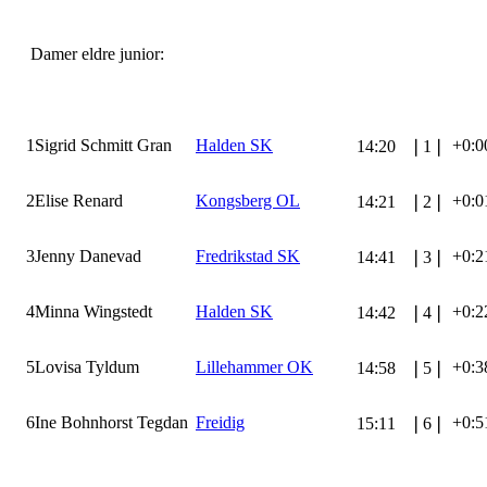
Damer eldre junior:
1
Sigrid Schmitt Gran
Halden SK
+0:0
14:20
❘
1
❘
2
Elise Renard
Kongsberg OL
+0:0
14:21
❘
2
❘
3
Jenny Danevad
Fredrikstad SK
+0:2
14:41
❘
3
❘
4
Minna Wingstedt
Halden SK
+0:2
14:42
❘
4
❘
5
Lovisa Tyldum
Lillehammer OK
+0:3
14:58
❘
5
❘
6
Ine Bohnhorst Tegdan
Freidig
+0:5
15:11
❘
6
❘