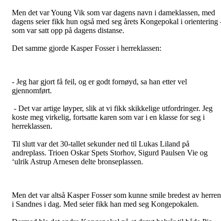
Men det var Young Vik som var dagens navn i dameklassen, med
dagens seier fikk hun også med seg årets Kongepokal i orientering 
som var satt opp på dagens distanse.
Det samme gjorde Kasper Fosser i herreklassen:
- Jeg har gjort få feil, og er godt fornøyd, sa han etter vel
gjennomført.
- Det var artige løyper, slik at vi fikk skikkelige utfordringer. Jeg
koste meg virkelig, fortsatte karen som var i en klasse for seg i
herreklassen.
Til slutt var det 30-tallet sekunder ned til Lukas Liland på
andreplass. Trioen Oskar Spets Storhov, Sigurd Paulsen Vie og
‘ulrik Astrup Arnesen delte bronseplassen.
Men det var altså Kasper Fosser som kunne smile bredest av herre
i Sandnes i dag. Med seier fikk han med seg Kongepokalen.