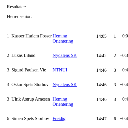
Resultater:
Herrer senior:
1
Kasper Harlem Fosser
Heming
+0:
14:05
❘
1
❘
Orientering
2
Lukas Liland
Nydalens SK
+0:
14:42
❘
2
❘
3
Sigurd Paulsen Vie
NTNUI
+0:
14:46
❘
3
❘
3
Oskar Spets Storhov
Nydalens SK
+0:
14:46
❘
3
❘
3
Ulrik Astrup Arnesen
Heming
+0:
14:46
❘
3
❘
Orientering
6
Simen Spets Storhov
Freidig
+0:
14:47
❘
6
❘