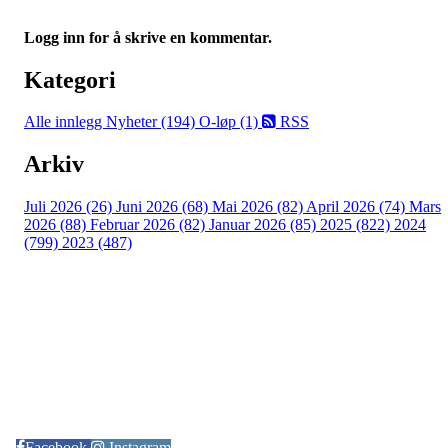
Logg inn for å skrive en kommentar.
Kategori
Alle innlegg
Nyheter (194)
O-løp (1)
RSS
Arkiv
Juli 2026 (26)
Juni 2026 (68)
Mai 2026 (82)
April 2026 (74)
Mars
2026 (88)
Februar 2026 (82)
Januar 2026 (85)
2025 (822)
2024
(799)
2023 (487)
Kontaktinformasjon
Arrangør: Freidig orientering
E-post:
orientering@freidig.idrett.no
Facebook
Instagram