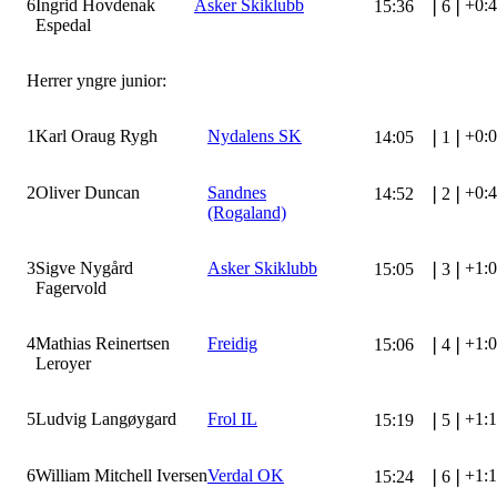
6
Ingrid Hovdenak
Asker Skiklubb
+0:
15:36
❘
6
❘
Espedal
Herrer yngre junior:
1
Karl Oraug Rygh
Nydalens SK
+0:
14:05
❘
1
❘
2
Oliver Duncan
Sandnes
+0:
14:52
❘
2
❘
(Rogaland)
3
Sigve Nygård
Asker Skiklubb
+1:
15:05
❘
3
❘
Fagervold
4
Mathias Reinertsen
Freidig
+1:
15:06
❘
4
❘
Leroyer
5
Ludvig Langøygard
Frol IL
+1:
15:19
❘
5
❘
6
William Mitchell Iversen
Verdal OK
+1:
15:24
❘
6
❘