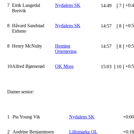
7
Eirik Langedal
Nydalens SK
+0:
14:49
❘
7
❘
Breivik
8
Håvard Sandstad
Nydalens SK
+0:
14:57
❘
8
❘
Eidsmo
8
Henry McNulty
Heming
+0:
14:57
❘
8
❘
Orientering
10
Alfred Bjørnerød
OK Moss
+0:
15:03
❘
10
❘
Damer senior:
1
Pia Young Vik
Nydalens SK
+0:00
2
Andrine Benjaminsen
Lillomarka OL
+0:18