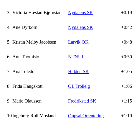
3
Victoria Hæstad Bjørnstad
Nydalens SK
+0:19
4
Ane Dyrkorn
Nydalens SK
+0:42
5
Kristin Melby Jacobsen
Larvik OK
+0:48
6
Anu Tuomisto
NTNUI
+0:50
7
Ana Toledo
Halden SK
+1:05
8
Frida Haugskott
OL Trollelg
+1:06
9
Marie Olaussen
Fredrikstad SK
+1:15
10
Ingeborg Roll Mosland
Oppsal Orientering
+1:19