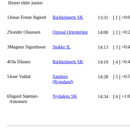
Herrer eldre junior:
1
Jonas Fenne Ingierd
Bækkelagets SK
+0:
13:31
❘
1
❘
2
Sondre Olaussen
Oppsal Orientering
+0:
14:00
❘
2
❘
3
Magnus Sigurdsson
Stokke IL
+0:
14:13
❘
3
❘
4
Ola Dåsnes
Bækkelagets SK
+0:
14:19
❘
4
❘
5
Jone Valdal
Sandnes
+0:
14:28
❘
5
❘
(Rogaland)
6
Sigurd Størmer-
Nydalens SK
+1:
14:34
❘
6
❘
Antonsen