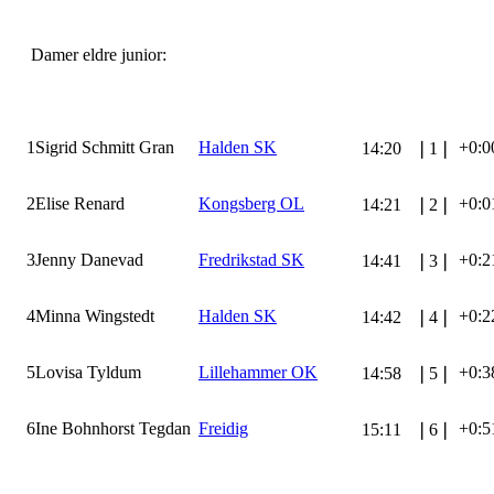
Damer eldre junior:
1
Sigrid Schmitt Gran
Halden SK
+0:0
14:20
❘
1
❘
2
Elise Renard
Kongsberg OL
+0:0
14:21
❘
2
❘
3
Jenny Danevad
Fredrikstad SK
+0:2
14:41
❘
3
❘
4
Minna Wingstedt
Halden SK
+0:2
14:42
❘
4
❘
5
Lovisa Tyldum
Lillehammer OK
+0:3
14:58
❘
5
❘
6
Ine Bohnhorst Tegdan
Freidig
+0:5
15:11
❘
6
❘