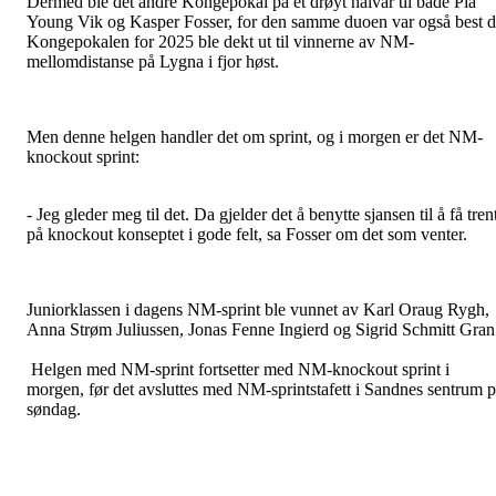
Dermed ble det andre Kongepokal på et drøyt halvår til både Pia
Young Vik og Kasper Fosser, for den samme duoen var også best 
Kongepokalen for 2025 ble dekt ut til vinnerne av NM-
mellomdistanse på Lygna i fjor høst.
Men denne helgen handler det om sprint, og i morgen er det NM-
knockout sprint:
- Jeg gleder meg til det. Da gjelder det å benytte sjansen til å få tren
på knockout konseptet i gode felt, sa Fosser om det som venter.
Juniorklassen i dagens NM-sprint ble vunnet av Karl Oraug Rygh,
Anna Strøm Juliussen, Jonas Fenne Ingierd og Sigrid Schmitt Gran
Helgen med NM-sprint fortsetter med NM-knockout sprint i
morgen, før det avsluttes med NM-sprintstafett i Sandnes sentrum 
søndag.