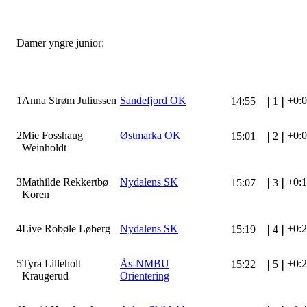
Damer yngre junior:
1
Anna Strøm Juliussen
Sandefjord OK
+0:
14:55
❘
1
❘
2
Mie Fosshaug
Østmarka OK
+0:
15:01
❘
2
❘
Weinholdt
3
Mathilde Rekkertbø
Nydalens SK
+0:
15:07
❘
3
❘
Koren
4
Live Robøle Løberg
Nydalens SK
+0:
15:19
❘
4
❘
5
Tyra Lilleholt
Ås-NMBU
+0:
15:22
❘
5
❘
Kraugerud
Orientering