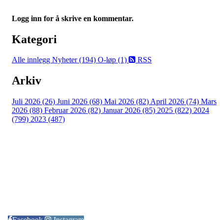
Logg inn for å skrive en kommentar.
Kategori
Alle innlegg
Nyheter (194)
O-løp (1)
RSS
Arkiv
Juli 2026 (26)
Juni 2026 (68)
Mai 2026 (82)
April 2026 (74)
Mars
2026 (88)
Februar 2026 (82)
Januar 2026 (85)
2025 (822)
2024
(799)
2023 (487)
Kontaktinformasjon
Arrangør: Freidig orientering
E-post:
orientering@freidig.idrett.no
Facebook
Instagram