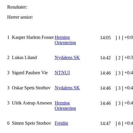
Resultater:
Herrer senior:
1
Kasper Harlem Fosser
Heming
+0:
14:05
❘
1
❘
Orientering
2
Lukas Liland
Nydalens SK
+0:
14:42
❘
2
❘
3
Sigurd Paulsen Vie
NTNUI
+0:
14:46
❘
3
❘
3
Oskar Spets Storhov
Nydalens SK
+0:
14:46
❘
3
❘
3
Ulrik Astrup Arnesen
Heming
+0:
14:46
❘
3
❘
Orientering
6
Simen Spets Storhov
Freidig
+0:
14:47
❘
6
❘