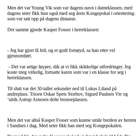
Men det var Young Vik som var dagens navn i dameklassen, med
dagens seier fikk hun også med seg årets Kongepokal i orientering 
som var satt opp på dagens distanse.
Det samme gjorde Kasper Fosser i herreklassen:
- Jeg har gjort få feil, og er godt fornøyd, sa han etter vel
gjennomført.
- Det var artige løyper, slik at vi fikk skikkelige utfordringer. Jeg
koste meg virkelig, fortsatte karen som var i en klasse for seg i
herreklassen.
Til slutt var det 30-tallet sekunder ned til Lukas Liland på
andreplass. Trioen Oskar Spets Storhov, Sigurd Paulsen Vie og
‘ulrik Astrup Arnesen delte bronseplassen.
Men det var altså Kasper Fosser som kunne smile bredest av herre
i Sandnes i dag. Med seier fikk han med seg Kongepokalen.