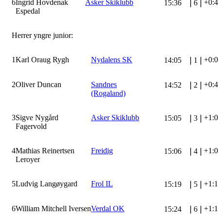
6
Ingrid Hovdenak
Asker Skiklubb
+0:
15:36
❘
6
❘
Espedal
Herrer yngre junior:
1
Karl Oraug Rygh
Nydalens SK
+0:
14:05
❘
1
❘
2
Oliver Duncan
Sandnes
+0:
14:52
❘
2
❘
(Rogaland)
3
Sigve Nygård
Asker Skiklubb
+1:
15:05
❘
3
❘
Fagervold
4
Mathias Reinertsen
Freidig
+1:
15:06
❘
4
❘
Leroyer
5
Ludvig Langøygard
Frol IL
+1:
15:19
❘
5
❘
6
William Mitchell Iversen
Verdal OK
+1:
15:24
❘
6
❘