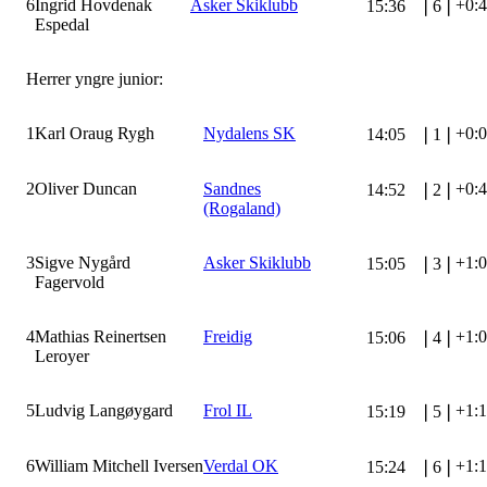
6
Ingrid Hovdenak
Asker Skiklubb
+0:
15:36
❘
6
❘
Espedal
Herrer yngre junior:
1
Karl Oraug Rygh
Nydalens SK
+0:
14:05
❘
1
❘
2
Oliver Duncan
Sandnes
+0:
14:52
❘
2
❘
(Rogaland)
3
Sigve Nygård
Asker Skiklubb
+1:
15:05
❘
3
❘
Fagervold
4
Mathias Reinertsen
Freidig
+1:
15:06
❘
4
❘
Leroyer
5
Ludvig Langøygard
Frol IL
+1:
15:19
❘
5
❘
6
William Mitchell Iversen
Verdal OK
+1:
15:24
❘
6
❘