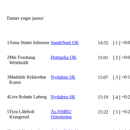
Damer yngre junior:
1
Anna Strøm Juliussen
Sandefjord OK
+0:
14:55
❘
1
❘
2
Mie Fosshaug
Østmarka OK
+0:
15:01
❘
2
❘
Weinholdt
3
Mathilde Rekkertbø
Nydalens SK
+0:
15:07
❘
3
❘
Koren
4
Live Robøle Løberg
Nydalens SK
+0:
15:19
❘
4
❘
5
Tyra Lilleholt
Ås-NMBU
+0:
15:22
❘
5
❘
Kraugerud
Orientering