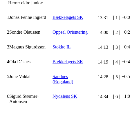
Herrer eldre junior:
1
Jonas Fenne Ingierd
Bækkelagets SK
+0:
13:31
❘
1
❘
2
Sondre Olaussen
Oppsal Orientering
+0:
14:00
❘
2
❘
3
Magnus Sigurdsson
Stokke IL
+0:
14:13
❘
3
❘
4
Ola Dåsnes
Bækkelagets SK
+0:
14:19
❘
4
❘
5
Jone Valdal
Sandnes
+0:
14:28
❘
5
❘
(Rogaland)
6
Sigurd Størmer-
Nydalens SK
+1:
14:34
❘
6
❘
Antonsen