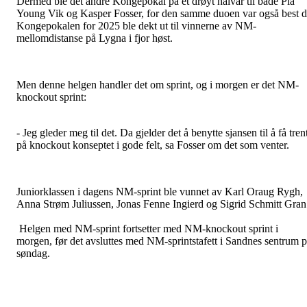
Dermed ble det andre Kongepokal på et drøyt halvår til både Pia
Young Vik og Kasper Fosser, for den samme duoen var også best 
Kongepokalen for 2025 ble dekt ut til vinnerne av NM-
mellomdistanse på Lygna i fjor høst.
Men denne helgen handler det om sprint, og i morgen er det NM-
knockout sprint:
- Jeg gleder meg til det. Da gjelder det å benytte sjansen til å få tren
på knockout konseptet i gode felt, sa Fosser om det som venter.
Juniorklassen i dagens NM-sprint ble vunnet av Karl Oraug Rygh,
Anna Strøm Juliussen, Jonas Fenne Ingierd og Sigrid Schmitt Gran
Helgen med NM-sprint fortsetter med NM-knockout sprint i
morgen, før det avsluttes med NM-sprintstafett i Sandnes sentrum 
søndag.