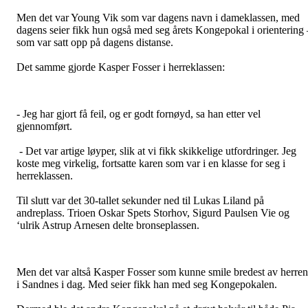
Men det var Young Vik som var dagens navn i dameklassen, med
dagens seier fikk hun også med seg årets Kongepokal i orientering 
som var satt opp på dagens distanse.
Det samme gjorde Kasper Fosser i herreklassen:
- Jeg har gjort få feil, og er godt fornøyd, sa han etter vel
gjennomført.
- Det var artige løyper, slik at vi fikk skikkelige utfordringer. Jeg
koste meg virkelig, fortsatte karen som var i en klasse for seg i
herreklassen.
Til slutt var det 30-tallet sekunder ned til Lukas Liland på
andreplass. Trioen Oskar Spets Storhov, Sigurd Paulsen Vie og
‘ulrik Astrup Arnesen delte bronseplassen.
Men det var altså Kasper Fosser som kunne smile bredest av herre
i Sandnes i dag. Med seier fikk han med seg Kongepokalen.