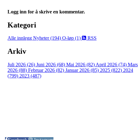
Logg inn for å skrive en kommentar.
Kategori
Alle innlegg
Nyheter (194)
O-løp (1)
RSS
Arkiv
Juli 2026 (26)
Juni 2026 (68)
Mai 2026 (82)
April 2026 (74)
Mars
2026 (88)
Februar 2026 (82)
Januar 2026 (85)
2025 (822)
2024
(799)
2023 (487)
Kontaktinformasjon
Arrangør: Freidig orientering
E-post:
orientering@freidig.idrett.no
Facebook
Instagram