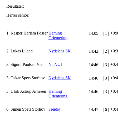
Resultater:
Herrer senior:
1
Kasper Harlem Fosser
Heming
+0:
14:05
❘
1
❘
Orientering
2
Lukas Liland
Nydalens SK
+0:
14:42
❘
2
❘
3
Sigurd Paulsen Vie
NTNUI
+0:
14:46
❘
3
❘
3
Oskar Spets Storhov
Nydalens SK
+0:
14:46
❘
3
❘
3
Ulrik Astrup Arnesen
Heming
+0:
14:46
❘
3
❘
Orientering
6
Simen Spets Storhov
Freidig
+0:
14:47
❘
6
❘