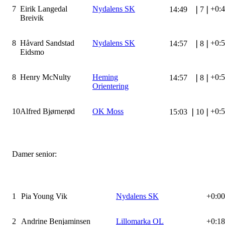
7
Eirik Langedal
Nydalens SK
+0:
14:49
❘
7
❘
Breivik
8
Håvard Sandstad
Nydalens SK
+0:
14:57
❘
8
❘
Eidsmo
8
Henry McNulty
Heming
+0:
14:57
❘
8
❘
Orientering
10
Alfred Bjørnerød
OK Moss
+0:
15:03
❘
10
❘
Damer senior:
1
Pia Young Vik
Nydalens SK
+0:00
2
Andrine Benjaminsen
Lillomarka OL
+0:18