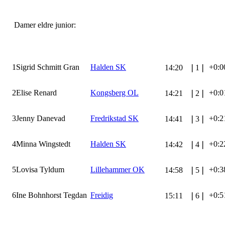
Damer eldre junior:
1
Sigrid Schmitt Gran
Halden SK
+0:0
14:20
❘
1
❘
2
Elise Renard
Kongsberg OL
+0:0
14:21
❘
2
❘
3
Jenny Danevad
Fredrikstad SK
+0:2
14:41
❘
3
❘
4
Minna Wingstedt
Halden SK
+0:2
14:42
❘
4
❘
5
Lovisa Tyldum
Lillehammer OK
+0:3
14:58
❘
5
❘
6
Ine Bohnhorst Tegdan
Freidig
+0:5
15:11
❘
6
❘