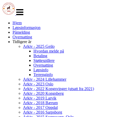
Veksle
navigasjon
Hjem
Løpsinformasjon
Påmelding
Overnatting
Tidligere år
Arkiv - 2025 Geilo
Hvordan melde på
Betaling
Støttespillere
Overnatting
Løpsinfo
Terrenginfo
Arkiv - 2024 Lillehammer
Arkiv - 2023 Oslo
Arkiv - 2022 Kongsvinger (utsatt fra 2021)
Arkiv - 2020 Kongsberg
Arkiv - 2019 Larvik
Arkiv - 2018 Bærum
Arkiv - 2017 Oppdal
Arkiv - 2016 Sarpsborg
Arkiv - 2015 Sognsvann, Oslo