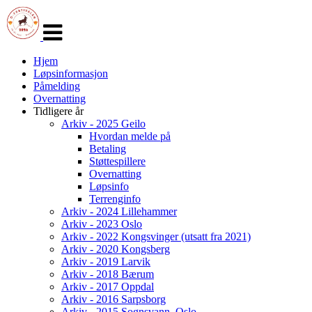
Veksle
navigasjon
Hjem
Løpsinformasjon
Påmelding
Overnatting
Tidligere år
Arkiv - 2025 Geilo
Hvordan melde på
Betaling
Støttespillere
Overnatting
Løpsinfo
Terrenginfo
Arkiv - 2024 Lillehammer
Arkiv - 2023 Oslo
Arkiv - 2022 Kongsvinger (utsatt fra 2021)
Arkiv - 2020 Kongsberg
Arkiv - 2019 Larvik
Arkiv - 2018 Bærum
Arkiv - 2017 Oppdal
Arkiv - 2016 Sarpsborg
Arkiv - 2015 Sognsvann, Oslo