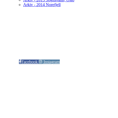
Arkiv - 2014 Norefjell
Kontaktinformasjon
Arrangør: Freidig orientering
E-post:
orientering@freidig.idrett.no
Facebook
Instagram