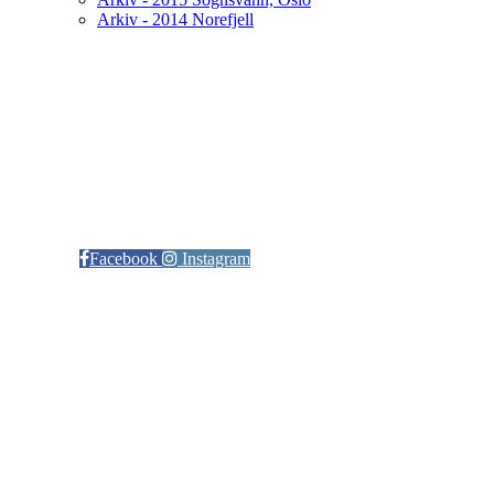
Arkiv - 2014 Norefjell
Kontaktinformasjon
Arrangør: Freidig orientering
E-post:
orientering@freidig.idrett.no
Facebook
Instagram