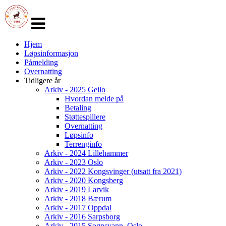
Veksle
navigasjon
Hjem
Løpsinformasjon
Påmelding
Overnatting
Tidligere år
Arkiv - 2025 Geilo
Hvordan melde på
Betaling
Støttespillere
Overnatting
Løpsinfo
Terrenginfo
Arkiv - 2024 Lillehammer
Arkiv - 2023 Oslo
Arkiv - 2022 Kongsvinger (utsatt fra 2021)
Arkiv - 2020 Kongsberg
Arkiv - 2019 Larvik
Arkiv - 2018 Bærum
Arkiv - 2017 Oppdal
Arkiv - 2016 Sarpsborg
Arkiv - 2015 Sognsvann, Oslo