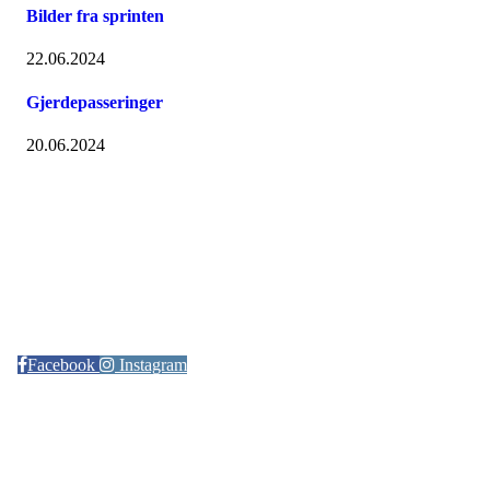
Bilder fra sprinten
22.06.2024
Gjerdepasseringer
20.06.2024
Kontaktinformasjon
Arrangør: Freidig orientering
E-post:
orientering@freidig.idrett.no
Facebook
Instagram