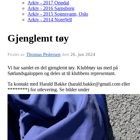
Arkiv - 2017 Oppdal
Arkiv - 2016 Sarpsborg
Arkiv - 2015 Sognsvann, Oslo
Arkiv - 2014 Norefjell
Gjenglemt tøy
Postet av
Thomas Pedersen
den
26. jun 2024
Vi har samlet en del gjenglemt tøy. Klubbtøy tas med på
Sørlandsgaloppen og deles ut til klubbens representant.
Ta kontakt med Harald Bakke (harald.bakke@gmail.com eller
********) for utlevering. Se bilder under