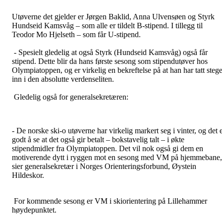
Utøverne det gjelder er Jørgen Baklid, Anna Ulvensøen og Styrk
Hundseid Kamsvåg – som alle er tildelt B-stipend. I tillegg til
Teodor Mo Hjelseth – som får U-stipend.
- Spesielt gledelig at også Styrk (Hundseid Kamsvåg) også får
stipend. Dette blir da hans første sesong som stipendutøver hos
Olympiatoppen, og er virkelig en bekreftelse på at han har tatt stege
inn i den absolutte verdenseliten.
Gledelig også for generalsekretæren:
- De norske ski-o utøverne har virkelig markert seg i vinter, og det 
godt å se at det også gir betalt – bokstavelig talt – i økte
stipendmidler fra Olympiatoppen. Det vil nok også gi dem en
motiverende dytt i ryggen mot en sesong med VM på hjemmebane,
sier generalsekretær i Norges Orienteringsforbund, Øystein
Hildeskor.
For kommende sesong er VM i skiorientering på Lillehammer
høydepunktet.