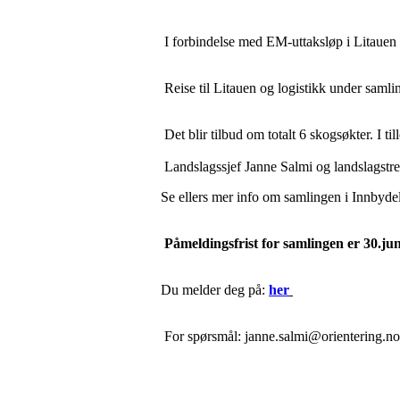
I forbindelse med EM-uttaksløp i Litauen d
Reise til Litauen og logistikk under samlin
Det blir tilbud om totalt 6 skogsøkter. I t
Landslagssjef Janne Salmi og landslagstr
Se ellers mer info om samlingen i Innbydel
Påmeldingsfrist for samlingen er 30.ju
Du melder deg på:
her
For spørsmål: janne.salmi@orientering.n