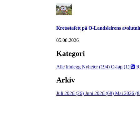
Kretsstafett på O-Landsleirens avslutn
05.08.2026
Kategori
Alle innlegg
Nyheter (194)
O-løp (1)
R
Arkiv
Juli 2026 (26)
Juni 2026 (68)
Mai 2026 (8
Kontaktinformasjon
Arrangør: Freidig orientering