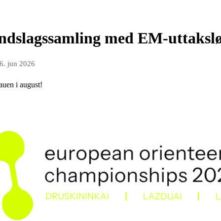
 landslagssamling med EM-uttaksl
6. jun 2026
auen i august!