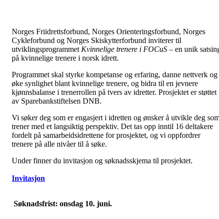
Norges Friidrettsforbund, Norges Orienteringsforbund, Norges
Cykleforbund og Norges Skiskytterforbund inviterer til
utviklingsprogrammet
Kvinnelige trenere i FOCuS
– en unik satsin
på kvinnelige trenere i norsk idrett.
Programmet skal styrke kompetanse og erfaring, danne nettverk og
øke synlighet blant kvinnelige trenere, og bidra til en jevnere
kjønnsbalanse i trenerrollen på tvers av idretter. Prosjektet er støttet
av Sparebankstiftelsen DNB.
Vi søker deg som er engasjert i idretten og ønsker å utvikle deg so
trener med et langsiktig perspektiv. Det tas opp inntil 16 deltakere
fordelt på samarbeidsidrettene for prosjektet, og vi oppfordrer
trenere på alle nivåer til å søke.
Under finner du invitasjon og søknadsskjema til prosjektet.
Invitasjon
Søknadsfrist: onsdag 10. juni.