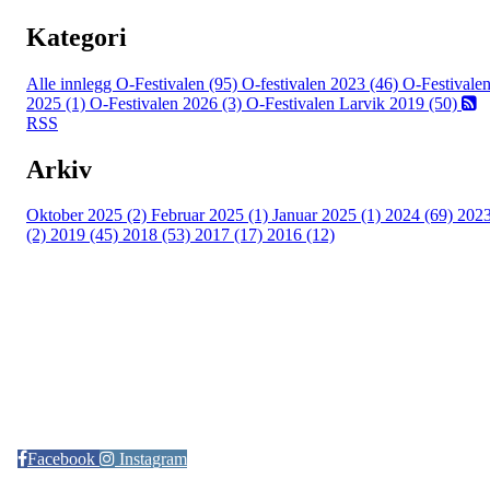
Kategori
Alle innlegg
O-Festivalen (95)
O-festivalen 2023 (46)
O-Festivale
2025 (1)
O-Festivalen 2026 (3)
O-Festivalen Larvik 2019 (50)
RSS
Arkiv
Oktober 2025 (2)
Februar 2025 (1)
Januar 2025 (1)
2024 (69)
202
(2)
2019 (45)
2018 (53)
2017 (17)
2016 (12)
Kontaktinformasjon
Arrangør: Freidig orientering
E-post:
orientering@freidig.idrett.no
Facebook
Instagram