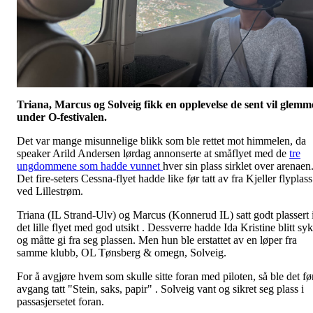
Triana, Marcus og Solveig fikk en opplevelse de sent vil glemm
under O-festivalen.
Det var mange misunnelige blikk som ble rettet mot himmelen, da
speaker Arild Andersen lørdag annonserte at småflyet med de
tre
ungdommene som hadde vunnet
hver sin plass sirklet over arenaen
Det fire-seters Cessna-flyet hadde like før tatt av fra Kjeller flyplass
ved Lillestrøm.
Triana (IL Strand-Ulv) og Marcus (Konnerud IL) satt godt plassert 
det lille flyet med god utsikt . Dessverre hadde Ida Kristine blitt syk
og måtte gi fra seg plassen. Men hun ble erstattet av en løper fra
samme klubb, OL Tønsberg & omegn, Solveig.
For å avgjøre hvem som skulle sitte foran med piloten, så ble det fø
avgang tatt "Stein, saks, papir" . Solveig vant og sikret seg plass i
passasjersetet foran.