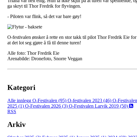
Triana var helt enig. Hun la ikke skjul på at turen var spennende, o
ga skryt til Thor Fredrik for flyvingen.
- Piloten var flink, så det var bare gøy!
O-festivalen ønsker å rette en stor takk til pilot Thor Fredrik Eie for
at det lot seg gjøre å få til denne turen!
Alle foto: Thor Fredrik Eie
Arenabilde: Dronefoto, Snorre Veggan
Kategori
Alle innlegg
O-Festivalen (95)
O-festivalen 2023 (46)
O-Festivale
2025 (1)
O-Festivalen 2026 (3)
O-Festivalen Larvik 2019 (50)
RSS
Arkiv