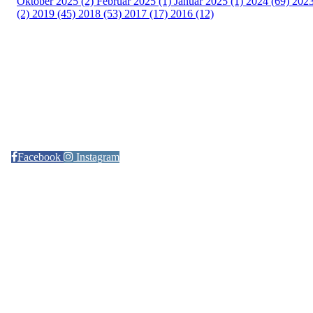
Oktober 2025 (2)
Februar 2025 (1)
Januar 2025 (1)
2024 (69)
202
(2)
2019 (45)
2018 (53)
2017 (17)
2016 (12)
Kontaktinformasjon
Arrangør: Freidig orientering
E-post:
orientering@freidig.idrett.no
Facebook
Instagram