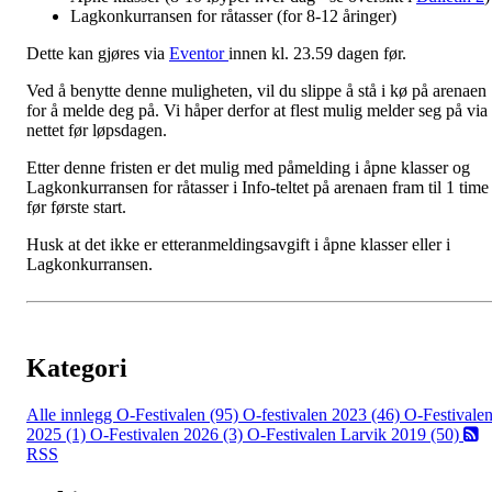
Lagkonkurransen for råtasser (for 8-12 åringer)
Dette kan gjøres via
Eventor
innen kl. 23.59 dagen før.
Ved å benytte denne muligheten, vil du slippe å stå i kø på arenaen
for å melde deg på. Vi håper derfor at flest mulig melder seg på via
nettet før løpsdagen.
Etter denne fristen er det mulig med påmelding i åpne klasser og
Lagkonkurransen for råtasser i Info-teltet på arenaen fram til 1 time
før første start.
Husk at det ikke er etteranmeldingsavgift i åpne klasser eller i
Lagkonkurransen.
Kategori
Alle innlegg
O-Festivalen (95)
O-festivalen 2023 (46)
O-Festivale
2025 (1)
O-Festivalen 2026 (3)
O-Festivalen Larvik 2019 (50)
RSS