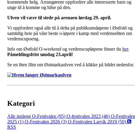
kommende helg. Arrangørene oppfordrer alle interesserte barn og
unge til å komme og hilse på den.
Ulven vil være til stede på arenaen lørdag 29. april.
Vi oppfordrer også alle til å delta på publikumsløpene i Østfold og
samtidig heie på våre beste o-løpere i kamp med verdenseliten om
verdenscupoeng.
Info om Østfold O-weekend og verdenscupløpene finner du
her
.
Påmeldingsfrist søndag 23.april!
Se en liten film om Østmarkaulven ved å klikke på bildet nedenfor.
Kategori
Alle innlegg
O-Festivalen (95)
O-festivalen 2023 (46)
O-Festivale
2025 (1)
O-Festivalen 2026 (3)
O-Festivalen Larvik 2019 (50)
RSS