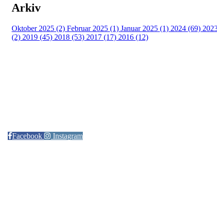
Arkiv
Oktober 2025 (2)
Februar 2025 (1)
Januar 2025 (1)
2024 (69)
202
(2)
2019 (45)
2018 (53)
2017 (17)
2016 (12)
Kontaktinformasjon
Arrangør: Freidig orientering
E-post:
orientering@freidig.idrett.no
Facebook
Instagram