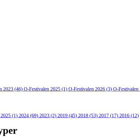
en 2023 (46)
O-Festivalen 2025 (1)
O-Festivalen 2026 (3)
O-Festivalen
 2025 (1)
2024 (69)
2023 (2)
2019 (45)
2018 (53)
2017 (17)
2016 (12)
yper