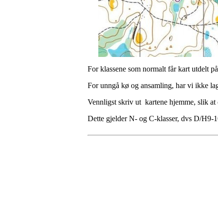
For klassene som normalt får kart utdelt på
For unngå kø og ansamling, har vi ikke lags
Vennligst skriv ut kartene hjemme, slik at 
Dette gjelder N- og C-klasser, dvs D/H9
Kontaktinformasjon
Arrangør: Freidig orientering
E-post:
orientering@freidig.idrett.no