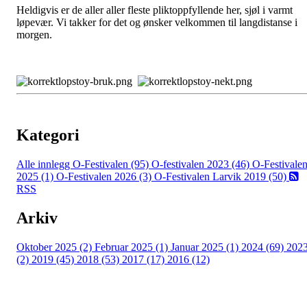
Heldigvis er de aller aller fleste pliktoppfyllende her, sjøl i varmt
løpevær. Vi takker for det og ønsker velkommen til langdistanse i
morgen.
Kategori
Alle innlegg
O-Festivalen (95)
O-festivalen 2023 (46)
O-Festivale
2025 (1)
O-Festivalen 2026 (3)
O-Festivalen Larvik 2019 (50)
RSS
Arkiv
Oktober 2025 (2)
Februar 2025 (1)
Januar 2025 (1)
2024 (69)
202
(2)
2019 (45)
2018 (53)
2017 (17)
2016 (12)