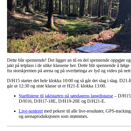
Dette blir spennende! Det ligger an til en del spennende oppgjør og
jakt på tetplass i de ulike klassene her. Dette blir spennende å følge
fra storskjermen på arena og på overføringa av lyd og video på nett
D/H15 starter det hele klokka 10:00 og så går det slag i slag. D21-
går ut 12:30 og siste klasse ut er H21-E klokka 13:00.
Startlistene til jaktstarten på søndagens langdistanse
– D/H15
D/H16, D/H17-18E, D/H19-20E og D/H21-E.
Live-senteret
med pekere til alle live-resultater, GPS-tracking
og arenaproduksjonen som strømmes.