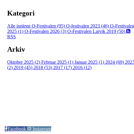
Kategori
Alle innlegg
O-Festivalen (95)
O-festivalen 2023 (46)
O-Festivale
2025 (1)
O-Festivalen 2026 (3)
O-Festivalen Larvik 2019 (50)
RSS
Arkiv
Oktober 2025 (2)
Februar 2025 (1)
Januar 2025 (1)
2024 (69)
202
(2)
2019 (45)
2018 (53)
2017 (17)
2016 (12)
Kontaktinformasjon
Arrangør: Freidig orientering
E-post:
orientering@freidig.idrett.no
Facebook
Instagram