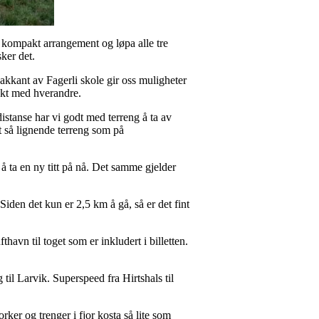
t kompakt arrangement og løpa alle tre
ker det.
bakkant av Fagerli skole gir oss muligheter
akt med hverandre.
istanse har vi godt med terreng å ta av
rt så lignende terreng som på
g å ta en ny titt på nå. Det samme gjelder
Siden det kun er 2,5 km å gå, så er det fint
havn til toget som er inkludert i billetten.
il Larvik. Superspeed fra Hirtshals til
ker og trenger i fjor kosta så lite som