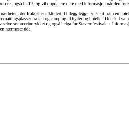
lanseres også i 2019 og vil oppdatere dere med informasjon når den fore
 nærheten, der frokost er inkludert. I tillegg legger vi snart fram en hote
 overnattingsplasser fra telt og camping til hytter og hoteller. Det skal v
t av selve sommerinnrykket og også helga før Stavernfestivalen. Informas
en nærmeste tida.