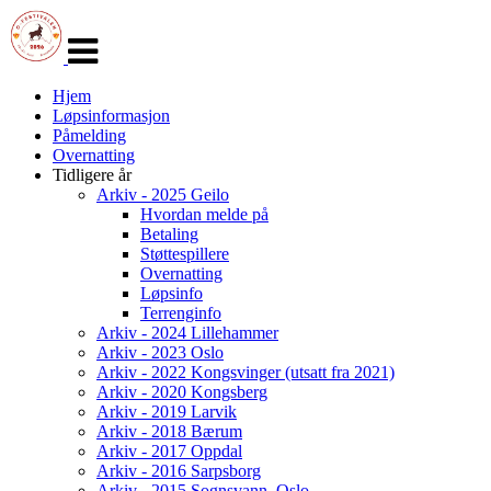
Veksle
navigasjon
Hjem
Løpsinformasjon
Påmelding
Overnatting
Tidligere år
Arkiv - 2025 Geilo
Hvordan melde på
Betaling
Støttespillere
Overnatting
Løpsinfo
Terrenginfo
Arkiv - 2024 Lillehammer
Arkiv - 2023 Oslo
Arkiv - 2022 Kongsvinger (utsatt fra 2021)
Arkiv - 2020 Kongsberg
Arkiv - 2019 Larvik
Arkiv - 2018 Bærum
Arkiv - 2017 Oppdal
Arkiv - 2016 Sarpsborg
Arkiv - 2015 Sognsvann, Oslo