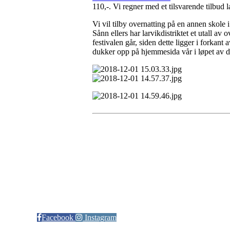
110,-. Vi regner med et tilsvarende tilbud 
Vi vil tilby overnatting på en annen skole i
Sånn ellers har larvikdistriktet et utall av
festivalen går, siden dette ligger i forkan
dukker opp på hjemmesida vår i løpet av d
Kontaktinformasjon
Arrangør: Freidig orientering
E-post:
orientering@freidig.idrett.no
Facebook
Instagram