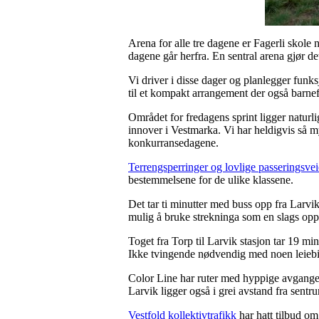
Arena for alle tre dagene er Fagerli skole
dagene går herfra. En sentral arena gjør d
Vi driver i disse dager og planlegger funks
til et kompakt arrangement der også barnef
Området for fredagens sprint ligger naturl
innover i Vestmarka. Vi har heldigvis så my
konkurransedagene.
Terrengsperringer og lovlige passeringsve
bestemmelsene for de ulike klassene.
Det tar ti minutter med buss opp fra Larvik
mulig å bruke strekninga som en slags o
Toget fra Torp til Larvik stasjon tar 19 min
Ikke tvingende nødvendig med noen leiebil
Color Line har ruter med hyppige avganger 
Larvik ligger også i grei avstand fra sentru
Vestfold kollektivtrafikk
har hatt tilbud om