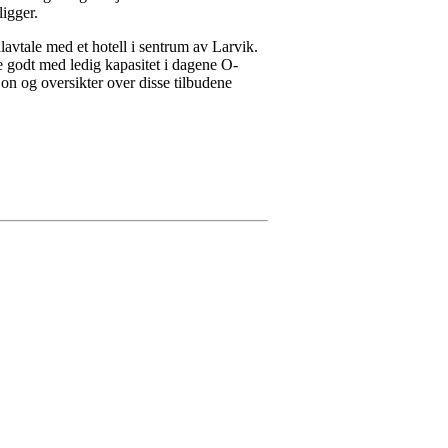
ligger.
llavtale med et hotell i sentrum av Larvik.
ære godt med ledig kapasitet i dagene O-
jon og oversikter over disse tilbudene