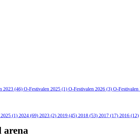
en 2023 (46)
O-Festivalen 2025 (1)
O-Festivalen 2026 (3)
O-Festivalen
 2025 (1)
2024 (69)
2023 (2)
2019 (45)
2018 (53)
2017 (17)
2016 (12)
l arena