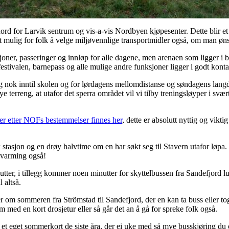
 nord for Larvik sentrum og vis-a-vis Nordbyen kjøpesenter. Dette blir e
et mulig for folk å velge miljøvennlige transportmidler også, om man øns
joner, passeringer og innløp for alle dagene, men arenaen som ligger i 
estivalen, barnepass og alle mulige andre funksjoner ligger i godt kont
ig nok inntil skolen og for lørdagens mellomdistanse og søndagens langd
e terreng, at utafor det sperra området vil vi tilby treningsløyper i svæ
ier etter NOFs bestemmelser finnes her
, dette er absolutt nyttig og vikti
 stasjon og en drøy halvtime om en har søkt seg til Stavern utafor løpa. 
ppvarming også!
utter, i tillegg kommer noen minutter for skyttelbussen fra Sandefjord luft
 altså.
om sommeren fra Strömstad til Sandefjord, der en kan ta buss eller tog t
m med en kort drosjetur eller så går det an å gå for spreke folk også.
 et eget sommerkort de siste åra, der ei uke med så mye busskjøring du or