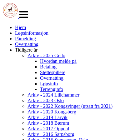
Veksle
navigasjon
Hjem
Løpsinformasjon
Påmelding
Overnatting
Tidligere år
Arkiv - 2025 Geilo
Hvordan melde på
Betaling
Støttespillere
Overnatting
Løpsinfo
Terrenginfo
Arkiv - 2024 Lillehammer
Arkiv - 2023 Oslo
Arkiv - 2022 Kongsvinger (utsatt fra 2021)
Arkiv - 2020 Kongsberg
Arkiv - 2019 Larvik
Arkiv - 2018 Bærum
Arkiv - 2017 Oppdal
Arkiv - 2016 Sarpsborg
Arkiv - 2015 Sognsvann, Oslo