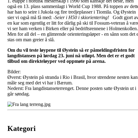
1. etappe i nordisk mesterskap i 1990 som kanskje det beste, men
også en 13. plass sammenlagt i World Cup 1988. På toppen av dett
har han to seire i Jukola og fire tredjeplasser i Tiomila. Og Øystein
sier vi også må få med: -
Seier i H50 i skiorientering!
Godt gjort a
en kar som egentlig er litt for dårlig på ski til Fossum-veteran å vær
vi ser ham verken i Birken eller på bedriftsrennene i Holmenkollen.
Men for all del – en glimrende orienteringsløper - en sånn som det 
stas om man greier å slå.
Om du vil teste løypene til Øystein så er påmeldingsfristen for
langdistansen på lørdag 23. juni nå utløpt. Men det er et godt
tilbud om direkteløyper ved oppmøte på arena.
Bilder:
Øverst: Øystein på stranda i Rio i Brasil, hvor strendene nesten kan
måle seg med det vi har i Bærum.
Nederst: Fra langdistanseterrenget. Denne posten satte Øystein ut i
går søndag.
Kategori