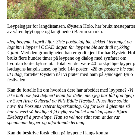
Løypelegger for langdistansen, Øystein Holo, har brukt mesteparte
av våren høyt oppe og langt nede i Bærumsmarka.
-Jeg begynte i april i fjor. Siste postdetalj ble sjekket i terrenget og
lagt inn i løyper i OCAD dagen før løypene ble sendt til trykking
4.juni.
Med den grundigheten han er godt kjent for har Øystein Ho
brukt flere hundre timer på løypene og dialog med synfarer om
hvordan kartet bør se ut. Totalt vil det være 40 forskjellige løyper 
lørdagens langdistanse, og hele 144 poster
. -28 av postene ble satt
ut i dag,
forteller Øystein når vi prater med ham på søndagen før o-
festivalen.
Kan du fortelle litt om hvordan dere har arbeidet med løypene? -
Vi
ikke hatt noe fast definert team for dette, men jeg har fått god hjelp
av Sven Arne Gylterud og Nils Eddie Hæstad. Pluss flere solide
navn fra Fossums veteranløperkatalog. Og for ikke å glemme så
har vi vært så heldige å få nylig avdanket landslagsløper Bjørn
Ekeberg til å prøveløpe. Han sa vel noe sånt som at det var
spennende løyper og utfordrende terreng.
Kan du beskrive forskjellen på løypene i lang- kontra