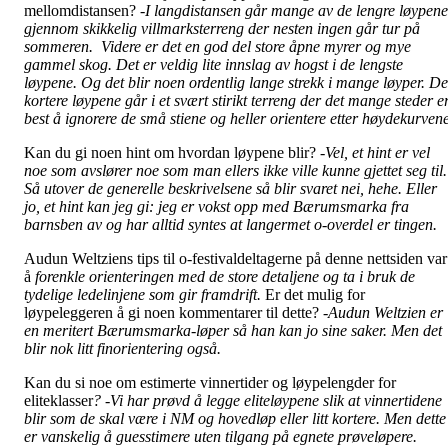
mellomdistansen?
-I langdistansen går mange av de lengre løypene
gjennom skikkelig villmarksterreng der nesten ingen går tur på
sommeren. Videre er det en god del store åpne myrer og mye
gammel skog. Det er veldig lite innslag av hogst i de lengste
løypene. Og det blir noen ordentlig lange strekk i mange løyper. De
kortere løypene går i et svært stirikt terreng der det mange steder e
best å ignorere de små stiene og heller orientere etter høydekurvene
Kan du gi noen hint om hvordan løypene blir?
-Vel, et hint er vel
noe som avslører noe som man ellers ikke ville kunne gjettet seg til.
Så utover de generelle beskrivelsene så blir svaret nei, hehe. Eller
jo, et hint kan jeg gi: jeg er vokst opp med Bærumsmarka fra
barnsben av og har alltid syntes at langermet o-overdel er tingen.
Audun Weltziens tips til o-festivaldeltagerne på denne nettsiden var
å
forenkle orienteringen med de store detaljene og ta i bruk de
tydelige ledelinjene som gir framdrift.
Er det mulig for
løypeleggeren å gi noen kommentarer til dette?
-
Audun Weltzien er
en meritert Bærumsmarka-løper så han kan jo sine saker. Men det
blir nok litt finorientering også.
Kan du si noe om estimerte vinnertider og løypelengder for
eliteklasser
? -Vi har prøvd å legge eliteløypene slik at vinnertidene
blir som de skal være i NM og hovedløp eller litt kortere. Men dette
er vanskelig å guesstimere uten tilgang på egnete prøveløpere.