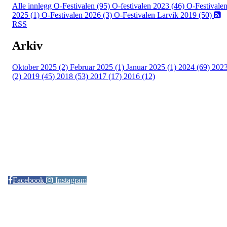
Alle innlegg
O-Festivalen (95)
O-festivalen 2023 (46)
O-Festivale
2025 (1)
O-Festivalen 2026 (3)
O-Festivalen Larvik 2019 (50)
RSS
Arkiv
Oktober 2025 (2)
Februar 2025 (1)
Januar 2025 (1)
2024 (69)
202
(2)
2019 (45)
2018 (53)
2017 (17)
2016 (12)
Kontaktinformasjon
Arrangør: Freidig orientering
E-post:
orientering@freidig.idrett.no
Facebook
Instagram