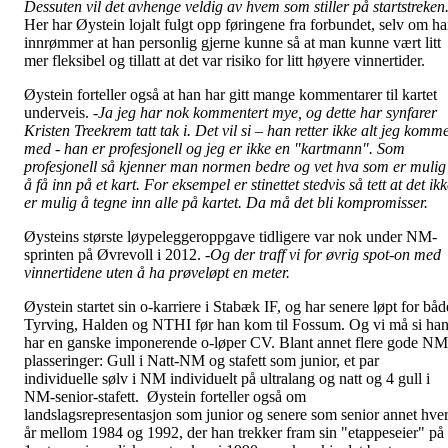
Dessuten vil det avhenge veldig av hvem som stiller på startstreken
Her har Øystein lojalt fulgt opp føringene fra forbundet, selv om h
innrømmer at han personlig gjerne kunne så at man kunne vært litt
mer fleksibel og tillatt at det var risiko for litt høyere vinnertider.
Øystein forteller også at han har gitt mange kommentarer til kartet
underveis.
-Ja jeg har nok kommentert mye, og dette har synfarer
Kristen Treekrem tatt tak i. Det vil si – han retter ikke alt jeg komm
med - han er profesjonell og jeg er ikke en "kartmann". Som
profesjonell så kjenner man normen bedre og vet hva som er mulig
å få inn på et kart. For eksempel er stinettet stedvis så tett at det ik
er mulig å tegne inn alle på kartet. Da må det bli kompromisser.
Øysteins største løypeleggeroppgave tidligere var nok under NM-
sprinten på Øvrevoll i 2012.
-Og der traff vi for øvrig spot-on med
vinnertidene uten å ha prøveløpt en meter.
Øystein startet sin o-karriere i Stabæk IF, og har senere løpt for båd
Tyrving, Halden og NTHI før han kom til Fossum. Og vi må si ha
har en ganske imponerende o-løper CV. Blant annet flere gode NM
plasseringer: Gull i Natt-NM og stafett som junior, et par
individuelle sølv i NM individuelt på ultralang og natt og 4 gull i
NM-senior-stafett. Øystein forteller også om
landslagsrepresentasjon som junior og senere som senior annet hver
år mellom 1984 og 1992, der han trekker fram sin "etappeseier" på