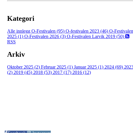
Kategori
Alle innlegg
O-Festivalen (95)
O-festivalen 2023 (46)
O-Festivale
2025 (1)
O-Festivalen 2026 (3)
O-Festivalen Larvik 2019 (50)
RSS
Arkiv
Oktober 2025 (2)
Februar 2025 (1)
Januar 2025 (1)
2024 (69)
202
(2)
2019 (45)
2018 (53)
2017 (17)
2016 (12)
Kontaktinformasjon
Arrangør: Freidig orientering
E-post:
orientering@freidig.idrett.no