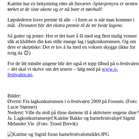
Katrine har en bekymring etter alt finværet
-Splæsjemyra er nesten
tørket ut de siste ukene og er nå bare et støvhull!
Løpslederen lover premie til alle – i form av is når man kommer i
mål.
-Dessuten blir det ekstra premie til de tre beste lagene.
Så gutter og jenter: Her er det bare å få med seg flest mulig venner
slik at klubben din kan stille mange lag i lagkonkurransen. Og om
dere er skeptiske: Det er lov å ha med en voksen skygge (ikke for
ivrig da 😊)
For de litt mindre ungene blir det også et topp tilbud på o-festivalen
– det skal vi skrive om det senere – følg med på
www.o-
festivalen.no
.
Bilder:
Øverst: Fra lagkonkurransen i o-festivalen 2009 på Fossum. (Foto:
Lucie Størmer)
Nederst: Ville du stolt på disse damene til å aktivisere ungene dine?
Ja. Lagkonkurransesjef Katrine Bakke og barnefestivalsjef Sigrid
Melander Vie. (Foto: Trond Brevik)