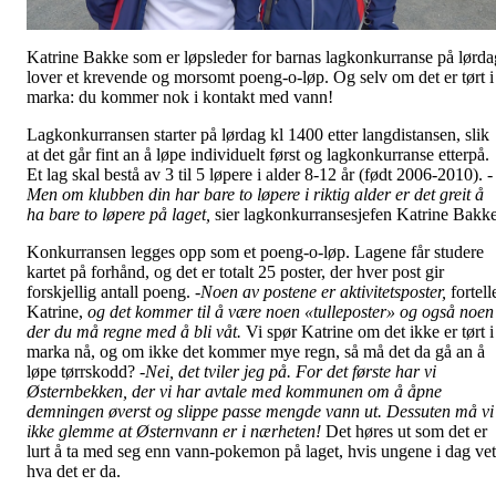
Katrine Bakke som er løpsleder for barnas lagkonkurranse på lørda
lover et krevende og morsomt poeng-o-løp. Og selv om det er tørt i
marka: du kommer nok i kontakt med vann!
Lagkonkurransen starter på lørdag kl 1400 etter langdistansen, slik
at det går fint an å løpe individuelt først og lagkonkurranse etterpå.
Et lag skal bestå av 3 til 5 løpere i alder 8-12 år (født 2006-2010).
-
Men om klubben din har bare to løpere i riktig alder er det greit å
ha bare to løpere på laget,
sier lagkonkurransesjefen Katrine Bakke
Konkurransen legges opp som et poeng-o-løp. Lagene får studere
kartet på forhånd, og det er totalt 25 poster, der hver post gir
forskjellig antall poeng.
-Noen av postene er aktivitetsposter,
fortell
Katrine,
og det kommer til å være noen «tulleposter» og også noen
der du må regne med å bli våt.
Vi spør Katrine om det ikke er tørt i
marka nå, og om ikke det kommer mye regn, så må det da gå an å
løpe tørrskodd?
-Nei, det tviler jeg på. For det første har vi
Østernbekken, der vi har avtale med kommunen om å åpne
demningen øverst og slippe passe mengde vann ut. Dessuten må vi
ikke glemme at Østernvann er i nærheten!
Det høres ut som det er
lurt å ta med seg enn vann-pokemon på laget, hvis ungene i dag vet
hva det er da.