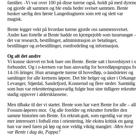
familier. -Vi var over 100 på disse turene også, holdt på med dyren
og gjorde alt sammen og ble enda bedre sveiset sammen. Bente
husker særlig den første Langedragturen som rett og slett var
magisk.
Bente legger vekt på hvordan turene gjorde oss sammensveiset.
Andre kan fortelle at Bente hadde en kjempejobb som turarrangør 
det var research, bestillinger, administrasjon av betalinger,
bestillinger og avbestillinger, romfordeling og informasjon.
Og alt det andre
Vi kunne skrevet en bok bare om Bente. Bente satt i hovedstyret i o
forbundet. Og i o-kretsen var hun ansvarlig for hovedløpsgruppa fo
14-16 åringer. Hun arrangerte turene til hovedløp, o-landsleirer og
samlinger for alle kretsens løpere. Det ble helger og uker i Orkange
Levanger, Stjørdal, Sandefjord, Konnerud og flere steder. Samtidig
som hun var rekrutteringsansvarlig fulgte hun sine tidligere rekrutte
stadig oppover i aldersklassene.
Men tilbake til der vi startet. Bente som har vært Bente for alle – al
Fossum-løperes mor. Og alle foreldre og rekrutter forteller den
samme historien om Bente. En rekrutt-gutt, som egentlig var mye
mer interessert i fotball enn i orientering, ble ekstra kritisk en gang
han var med faren på løp og noe veldig viktig manglet:
-Men hvor
var Bente i dag da, Pappa?