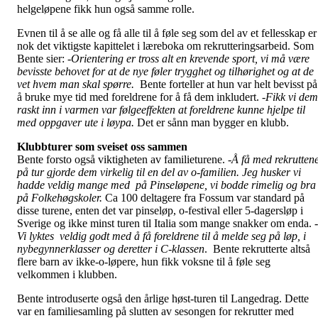
helgeløpene fikk hun også samme rolle.
Evnen til å se alle og få alle til å føle seg som del av et fellesskap er
nok det viktigste kapittelet i læreboka om rekrutteringsarbeid. Som
Bente sier:
-Orientering er tross alt en krevende sport, vi må være
bevisste behovet for at de nye føler trygghet og tilhørighet og at de
vet hvem man skal spørre.
Bente forteller at hun var helt bevisst på
å bruke mye tid med foreldrene for å få dem inkludert.
-Fikk vi dem
raskt inn i varmen var følgeeffekten at foreldrene kunne hjelpe til
med oppgaver ute i løypa.
Det er sånn man bygger en klubb.
Klubbturer som sveiset oss sammen
Bente forsto også viktigheten av familieturene.
-Å få med rekrutten
på tur gjorde dem virkelig til en del av o-familien. Jeg husker vi
hadde veldig mange med på Pinseløpene, vi bodde rimelig og bra
på Folkehøgskoler.
Ca 100 deltagere fra Fossum var standard på
disse turene, enten det var pinseløp, o-festival eller 5-dagersløp i
Sverige og ikke minst turen til Italia som mange snakker om enda.
-
Vi lyktes veldig godt med å få foreldrene til å melde seg på løp, i
nybegynnerklasser og deretter i C-klassen
. Bente rekrutterte altså
flere barn av ikke-o-løpere, hun fikk voksne til å føle seg
velkommen i klubben.
Bente introduserte også den årlige høst-turen til Langedrag. Dette
var en familiesamling på slutten av sesongen for rekrutter med