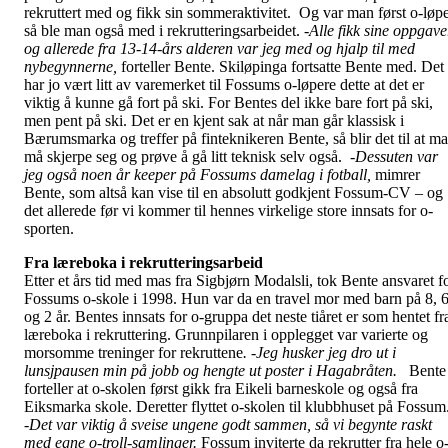
rekruttert med og fikk sin sommeraktivitet. Og var man først o-løp
så ble man også med i rekrutteringsarbeidet.
-Alle fikk sine oppgave
og allerede fra 13-14-års alderen var jeg med og hjalp til med
nybegynnerne,
forteller Bente. Skiløpinga fortsatte Bente med. Det
har jo vært litt av varemerket til Fossums o-løpere dette at det er
viktig å kunne gå fort på ski. For Bentes del ikke bare fort på ski,
men pent på ski. Det er en kjent sak at når man går klassisk i
Bærumsmarka og treffer på finteknikeren Bente, så blir det til at m
må skjerpe seg og prøve å gå litt teknisk selv også.
-Dessuten var
jeg også noen år keeper på Fossums damelag i fotball,
mimrer
Bente, som altså kan vise til en absolutt godkjent Fossum-CV – og
det allerede før vi kommer til hennes virkelige store innsats for o-
sporten.
Fra læreboka i rekrutteringsarbeid
Etter et års tid med mas fra Sigbjørn Modalsli, tok Bente ansvaret f
Fossums o-skole i 1998. Hun var da en travel mor med barn på 8, 
og 2 år. Bentes innsats for o-gruppa det neste tiåret er som hentet fr
læreboka i rekruttering. Grunnpilaren i opplegget var varierte og
morsomme treninger for rekruttene
. -Jeg husker jeg dro ut i
lunsjpausen min på jobb og hengte ut poster i Hagabråten.
Bente
forteller at o-skolen først gikk fra Eikeli barneskole og også fra
Eiksmarka skole. Deretter flyttet o-skolen til klubbhuset på Fossum
-Det var viktig å sveise ungene godt sammen, så vi begynte raskt
med egne o-troll-samlinger.
Fossum inviterte da rekrutter fra hele o