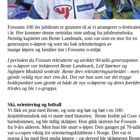
Fossums 100 års jubileum er grunnen til at vi arrangerer o-festivale
i år. Her kommer denne nettsidas siste utdrag fra jubileumsboka:
Nemlig kapitelet om Bente Landmark, som var som en mor for en
generasjon o-løpere og som sto bak rekrutteringen av
mange løpere og familier inn i Fossums o-miljø.
I perioden da Fossum rekrutterte og utviklet 90-talls generasjonen
av o-løpere var trekløveret Bente Landmark, Leif Størmer og
Sigbjørn Modalsli sentrale. Bente drev rekrutteringsarbeidet – men
gjorde veldig mye mer enn det. Det var hun som var det trygge
holdepunktet som gjorde at både de nye o-løperne og deres foreldr
trivdes og ble i o-gruppa.
Ski, orientering og fotball
Vi fikk en prat med Bente, og som seg hør og bør i en 100-
årsjubileumsbok må vi starte med historien. Bente bodde på Grav i
barndommen, og ble tidlig skiløper. Hun gikk skirenn for Fossum
fra 9-års alderen. Men hun ble snart o-løper. Den gangen på 70-tall
var o-cupen viktig for orienteringsklubbene i Norge. Det var et
poeng å ha med flest mulig løpere – og derved ble skiløperen Bent