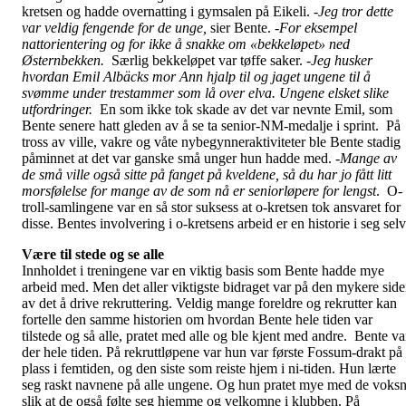
kretsen og hadde overnatting i gymsalen på Eikeli.
-Jeg tror dette
var veldig fengende for de unge,
sier Bente.
-For eksempel
nattorientering og for ikke å snakke om «bekkeløpet» ned
Østernbekken.
Særlig bekkeløpet var tøffe saker.
-Jeg husker
hvordan Emil Albäcks mor Ann hjalp til og jaget ungene til å
svømme under trestammer som lå over elva. Ungene elsket slike
utfordringer.
En som ikke tok skade av det var nevnte Emil, som
Bente senere hatt gleden av å se ta senior-NM-medalje i sprint. På
tross av ville, vakre og våte nybegynneraktiviteter ble Bente stadig
påminnet at det var ganske små unger hun hadde med.
-Mange av
de små ville også sitte på fanget på kveldene, så du har jo fått litt
morsfølelse for mange av de som nå er seniorløpere for lengst
. O-
troll-samlingene var en så stor suksess at o-kretsen tok ansvaret for
disse. Bentes involvering i o-kretsens arbeid er en historie i seg selv
Være til stede og se alle
Innholdet i treningene var en viktig basis som Bente hadde mye
arbeid med. Men det aller viktigste bidraget var på den mykere sid
av det å drive rekruttering. Veldig mange foreldre og rekrutter kan
fortelle den samme historien om hvordan Bente hele tiden var
tilstede og så alle, pratet med alle og ble kjent med andre. Bente va
der hele tiden. På rekruttløpene var hun var første Fossum-drakt på
plass i femtiden, og den siste som reiste hjem i ni-tiden. Hun lærte
seg raskt navnene på alle ungene. Og hun pratet mye med de voks
slik at de også følte seg hjemme og velkomne i klubben. På