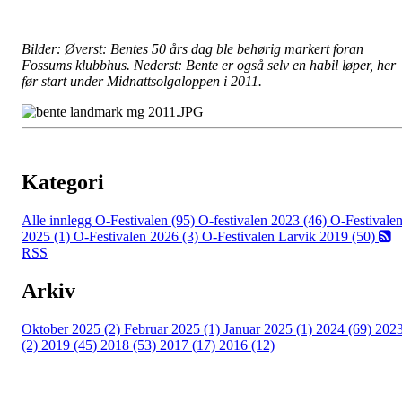
Bilder: Øverst: Bentes 50 års dag ble behørig markert foran
Fossums klubbhus. Nederst: Bente er også selv en habil løper, her
før start under Midnattsolgaloppen i 2011.
Kategori
Alle innlegg
O-Festivalen (95)
O-festivalen 2023 (46)
O-Festivale
2025 (1)
O-Festivalen 2026 (3)
O-Festivalen Larvik 2019 (50)
RSS
Arkiv
Oktober 2025 (2)
Februar 2025 (1)
Januar 2025 (1)
2024 (69)
202
(2)
2019 (45)
2018 (53)
2017 (17)
2016 (12)