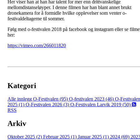
Her viser han at han har talent for mer enn drittvanskelige
mellomdistanseløyper. I denne filmen har han blant annet brukt
dronekamera for å formidle hvilke opplevelser som venter o-
festivaldeltagerne til sommer.
Følg med o-festivalen 2018 på facebook og instagram eller se film
her:
https://vimeo.com/266011820
Kategori
Alle innlegg
O-Festivalen (95)
O-festivalen 2023 (46)
O-Festivale
2025 (1)
O-Festivalen 2026 (3)
O-Festivalen Larvik 2019 (50)
RSS
Arkiv
Oktober 2025 (2)
Februar 2025 (1)
Januar 2025 (1)
2024 (69)
202