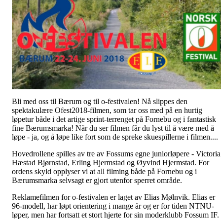
Bli med oss til Bærum og til o-festivalen! Nå slippes den
spektakulære Ofest2018-filmen, som tar oss med på en hurtig
løpetur både i det artige sprint-terrenget på Fornebu og i fantastisk
fine Bærumsmarka! Når du ser filmen får du lyst til å være med å
løpe - ja, og å løpe like fort som de spreke skuespillerne i filmen....
Hovedrollene spilles av tre av Fossums egne juniorløpere - Victoria
Hæstad Bjørnstad, Erling Hjermstad og Øyvind Hjermstad. For
ordens skyld opplyser vi at all filming både på Fornebu og i
Bærumsmarka selvsagt er gjort utenfor sperret område.
Reklamefilmen for o-festivalen er laget av Elias Mølnvik. Elias er
96-modell, har løpt orientering i mange år og er for tiden NTNU-
løper, men har fortsatt et stort hjerte for sin moderklubb Fossum IF.