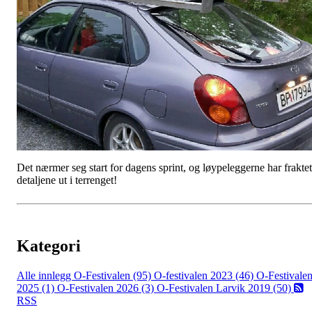
Det nærmer seg start for dagens sprint, og løypeleggerne har fraktet
detaljene ut i terrenget!
Kategori
Alle innlegg
O-Festivalen (95)
O-festivalen 2023 (46)
O-Festivale
2025 (1)
O-Festivalen 2026 (3)
O-Festivalen Larvik 2019 (50)
RSS