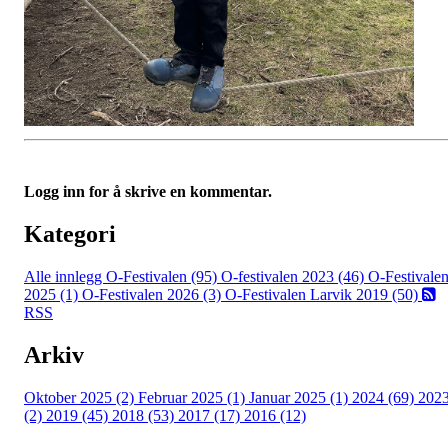
Logg inn for å skrive en kommentar.
Kategori
Alle innlegg
O-Festivalen (95)
O-festivalen 2023 (46)
O-Festivale
2025 (1)
O-Festivalen 2026 (3)
O-Festivalen Larvik 2019 (50)
RSS
Arkiv
Oktober 2025 (2)
Februar 2025 (1)
Januar 2025 (1)
2024 (69)
202
(2)
2019 (45)
2018 (53)
2017 (17)
2016 (12)