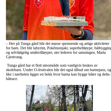
– Her på Tunga gård blir det masse spennende og artige aktiviteter
for barn. Det blir labyrint, Pokémonjakt, superheltløype, båtbyggin
og selvfølgelig småtrollløyper, sier lederen for satsningen, Marta
Gjestvang.
Tunga gård har et flott uteområde som vanligvis brukes av
skolebarn. Under O-festivalen blir det også tilbud om barnepass, o
like i nærheten ligger en bekk hvor barna kan bygge båter og delta 
båtrace.