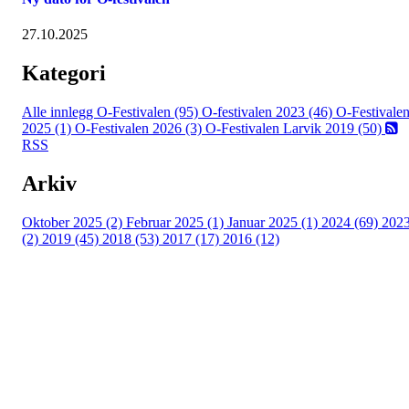
27.10.2025
Kategori
Alle innlegg
O-Festivalen (95)
O-festivalen 2023 (46)
O-Festivale
2025 (1)
O-Festivalen 2026 (3)
O-Festivalen Larvik 2019 (50)
RSS
Arkiv
Oktober 2025 (2)
Februar 2025 (1)
Januar 2025 (1)
2024 (69)
202
(2)
2019 (45)
2018 (53)
2017 (17)
2016 (12)
Kontaktinformasjon
Arrangør: Freidig orientering
E-post:
orientering@freidig.idrett.no