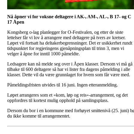
Nå åpner vi for voksne deltagere i AK-, AM-, AL-, B 17- og C
17 Åpen
Kongsberg o-lag planlegger for O-Festivalen, og etter de siste
lettelser får vi lov å arrangere med deltagere på tvers av kretser.
Løpet vil fortsatt ha deltakerbegrensninger. Det er usikkerhet rundt
tidspunktet for regjeringens gjenåpningsplan til trinn 3, men vi
velger å åpne for inntil 1000 påmeldte.
Ledsagere kan nå melde seg over i Åpen klasser. Dersom vi må gå
tilbake til 600 deltagere så har vi lister fra dagens påmelding i alle
klasser. Dette vil da være grunnlaget for hvem som får være med.
Påmeldingsfristen utvides til 16 juni. Ingen etteranmelding.
Løpet arrangeres som et «kom, løp og reis»-arrangement, og det
oppfordres til kortest mulig opphold på samlingsplass.
Dersom du bor i en kommune med forhøyet smittenivå (25. juni) b
du ikke komme til arrangementet.