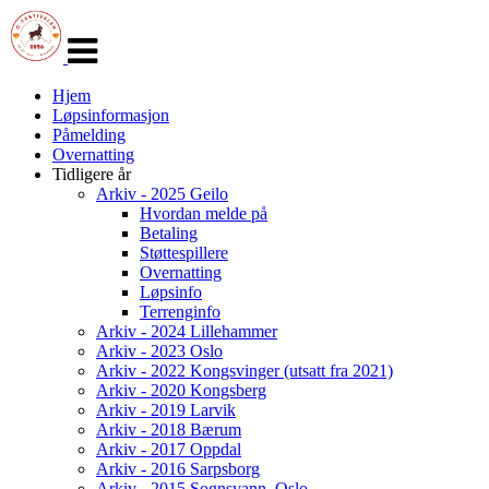
Veksle
navigasjon
Hjem
Løpsinformasjon
Påmelding
Overnatting
Tidligere år
Arkiv - 2025 Geilo
Hvordan melde på
Betaling
Støttespillere
Overnatting
Løpsinfo
Terrenginfo
Arkiv - 2024 Lillehammer
Arkiv - 2023 Oslo
Arkiv - 2022 Kongsvinger (utsatt fra 2021)
Arkiv - 2020 Kongsberg
Arkiv - 2019 Larvik
Arkiv - 2018 Bærum
Arkiv - 2017 Oppdal
Arkiv - 2016 Sarpsborg
Arkiv - 2015 Sognsvann, Oslo