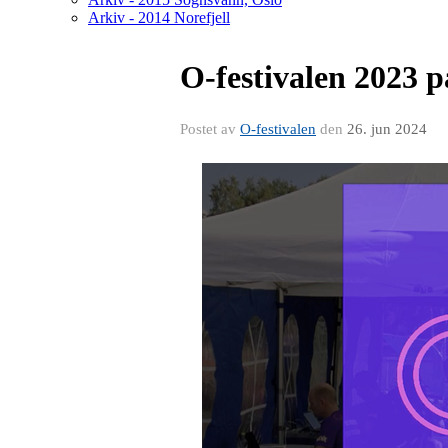
Arkiv - 2014 Norefjell
O-festivalen 2023 p
Postet av
O-festivalen
den
26. jun 2024