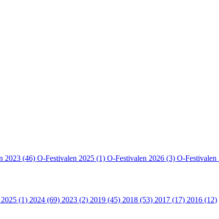
en 2023 (46)
O-Festivalen 2025 (1)
O-Festivalen 2026 (3)
O-Festivalen
 2025 (1)
2024 (69)
2023 (2)
2019 (45)
2018 (53)
2017 (17)
2016 (12)