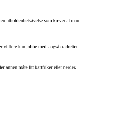
så en utholdenhetsøvelse som krever at man
er vi flere kan jobbe med - også o-idretten.
ler annen måte litt kartfriker eller nerder.