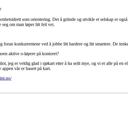
?
ldenhetsidrett som orientering. Det å gründe og utvikle et selskap er og
 seg om man løper litt feil vei.
steg foran konkurrentene ved å jobbe litt hardere og litt smartere. De tenk
noen aktive o-løpere på kontoret?
t, jeg er veldig glad i sjøkart etter å ha seilt mye, og vi er alle på en el
 appen vår er basert på kart.
int.no/