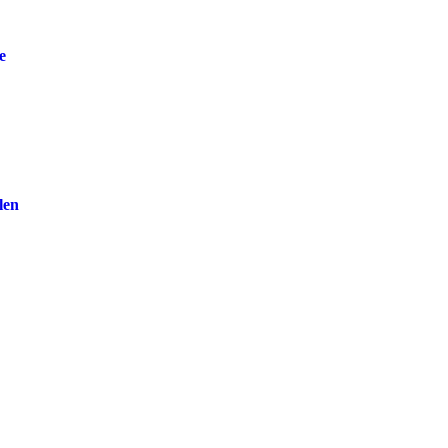
e
len