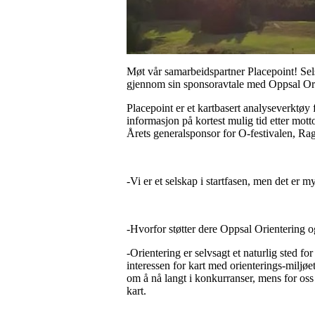
Møt vår samarbeidspartner Placepoint! Sels
gjennom sin sponsoravtale med Oppsal Ori
Placepoint er et kartbasert analyseverktø
informasjon på kortest mulig tid etter mott
Årets generalsponsor for O-festivalen, Ra
-Vi er et selskap i startfasen, men det er 
-Hvorfor støtter dere Oppsal Orientering o
-
Orientering er selvsagt et naturlig sted fo
interessen for kart med orienterings-miljøe
om å nå langt i konkurranser, mens for os
kart.