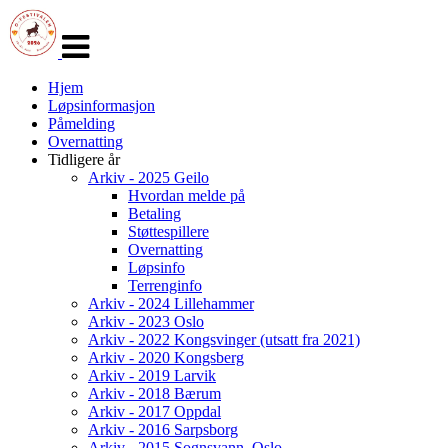
Veksle
navigasjon
Hjem
Løpsinformasjon
Påmelding
Overnatting
Tidligere år
Arkiv - 2025 Geilo
Hvordan melde på
Betaling
Støttespillere
Overnatting
Løpsinfo
Terrenginfo
Arkiv - 2024 Lillehammer
Arkiv - 2023 Oslo
Arkiv - 2022 Kongsvinger (utsatt fra 2021)
Arkiv - 2020 Kongsberg
Arkiv - 2019 Larvik
Arkiv - 2018 Bærum
Arkiv - 2017 Oppdal
Arkiv - 2016 Sarpsborg
Arkiv - 2015 Sognsvann, Oslo