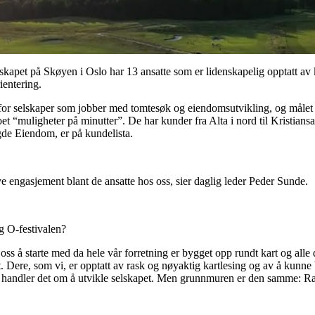
kapet på Skøyen i Oslo har 13 ansatte som er lidenskapelig opptatt av k
entering.
y for selskaper som jobber med tomtesøk og eiendomsutvikling, og målet
oet “muligheter på minutter”. De har kunder fra Alta i nord til Kristiansa
gde Eiendom, er på kundelista.
mye engasjement blant de ansatte hos oss, sier daglig leder Peder Sunde.
g O-festivalen?
r oss å starte med da hele vår forretning er bygget opp rundt kart og alle
t. Dere, som vi, er opptatt av rask og nøyaktig kartlesing og av å kunne
s handler det om å utvikle selskapet. Men grunnmuren er den samme: Ras