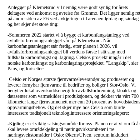
Anlegget på Klemetsrud vil nemlig være godt synlig for årets
deltagere ved ankomst og avreise fra Grønmo. Det ligger nemlig ret
på andre siden av E6 ved avkjøringen til arenaen lørdag og søndag 
og her skjer det store ting:
-Sommeren 2022 startet vi å bygge et karbonfangstanlegg ved
avfallsforbrenningsanlegget vårt på Klemetsrud. Når
karbonfangstanlegget står ferdig, etter planen i 2026, vil
avfallsforbrenningsanlegget bli verdens første i sitt slag med
fullskala karbonfangst og -lagring. Celsios prosjekt inngår i det
norske karbonfangst og karbonlagringsprosjektet, "Langskip", sier
Paus, og fortsetter:
-Celsio er Norges største fjernvarmeleverandør og produserer og
leverer fornybar fjernvarme til bedrifter og boliger i Stor-Oslo. Vi
benytter lokal overskuddsenergi fra avfallsforbrenning, kloakk og
datasenter som varmekilder i produksjonen, og dekker via vårt 700
kilometer lange fjernvarmenett mer enn 20 prosent av hovedstaden
oppvarmingsbehov. Og det skjer mye hos Celsio som burde
interessere tradisjonelt teknologiinteressere orienteringsløpere:
-Kjøling er et viktig satsingsområde for oss. Planen er at vi om få år
skal levere områdekjøling til næringsvirksomheter i tre
næringsvekstområder i Oslo: Økern/Ulven, sentrum inkludert