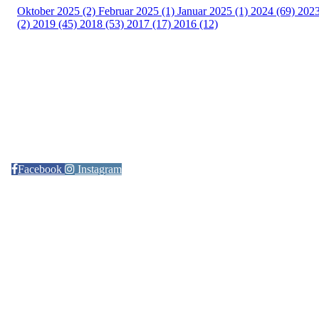
Oktober 2025 (2)
Februar 2025 (1)
Januar 2025 (1)
2024 (69)
202
(2)
2019 (45)
2018 (53)
2017 (17)
2016 (12)
Kontaktinformasjon
Arrangør: Freidig orientering
E-post:
orientering@freidig.idrett.no
Facebook
Instagram