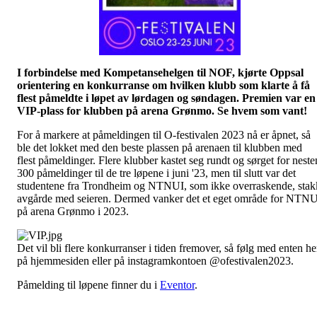
I forbindelse med Kompetansehelgen til NOF, kjørte Oppsal
orientering en konkurranse om hvilken klubb som klarte å få
flest påmeldte i løpet av lørdagen og søndagen. Premien var en
VIP-plass for klubben på arena Grønmo. Se hvem som vant!
For å markere at påmeldingen til O-festivalen 2023 nå er åpnet, så
ble det lokket med den beste plassen på arenaen til klubben med
flest påmeldinger. Flere klubber kastet seg rundt og sørget for neste
300 påmeldinger til de tre løpene i juni '23, men til slutt var det
studentene fra Trondheim og NTNUI, som ikke overraskende, stak
avgårde med seieren. Dermed vanker det et eget område for NTN
på arena Grønmo i 2023.
Det vil bli flere konkurranser i tiden fremover, så følg med enten he
på hjemmesiden eller på instagramkontoen @ofestivalen2023.
Påmelding til løpene finner du i
Eventor
.