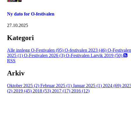
Ny dato for O-festivalen
27.10.2025
Kategori
Alle innlegg
O-Festivalen (95)
O-festivalen 2023 (46)
O-Festivale
2025 (1)
O-Festivalen 2026 (3)
O-Festivalen Larvik 2019 (50)
RSS
Arkiv
Oktober 2025 (2)
Februar 2025 (1)
Januar 2025 (1)
2024 (69)
202
(2)
2019 (45)
2018 (53)
2017 (17)
2016 (12)
Kontaktinformasjon
Arrangør: Freidig orientering