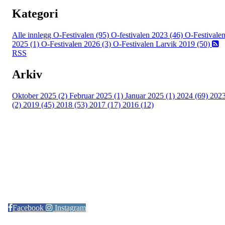
Kategori
Alle innlegg
O-Festivalen (95)
O-festivalen 2023 (46)
O-Festivale
2025 (1)
O-Festivalen 2026 (3)
O-Festivalen Larvik 2019 (50)
RSS
Arkiv
Oktober 2025 (2)
Februar 2025 (1)
Januar 2025 (1)
2024 (69)
202
(2)
2019 (45)
2018 (53)
2017 (17)
2016 (12)
Kontaktinformasjon
Arrangør: Freidig orientering
E-post:
orientering@freidig.idrett.no
Facebook
Instagram