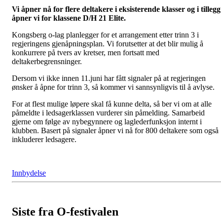
Vi åpner nå for flere deltakere i eksisterende klasser og i tillegg
åpner vi for klassene D/H 21 Elite.
Kongsberg o-lag planlegger for et arrangement
etter
trinn 3 i
regjeringens gjenåpningsplan.
Vi forutsetter at det blir mulig å
konkurrere på tvers av kretser, men fortsatt med
deltakerbegrensninger.
Dersom vi ikke innen 11.juni har fått signaler på at regjeringen
ønsker å åpne for trinn 3
, så kommer vi sannsynligvis til å avlyse.
For at flest mulige løpere skal få kunne delta, så ber vi om at alle
påmeldte i ledsagerklassen vurderer sin påmelding. Samarbeid
gjerne om følge av nybegynnere og laglederfunksjon
internt i
klubben
. Basert på signaler åpner vi nå for 800 deltakere som også
inkluderer ledsagere.
Innbydelse
Siste fra O-festivalen