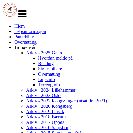
Veksle
navigasjon
Hjem
Løpsinformasjon
Påmelding
Overnatting
Tidligere år
Arkiv - 2025 Geilo
Hvordan melde på
Betaling
Støttespillere
Overnatting
Løpsinfo
Terrenginfo
Arkiv - 2024 Lillehammer
Arkiv - 2023 Oslo
Arkiv - 2022 Kongsvinger (utsatt fra 2021)
Arkiv - 2020 Kongsberg
Arkiv - 2019 Larvik
Arkiv - 2018 Bærum
Arkiv - 2017 Oppdal
Arkiv - 2016 Sarpsborg
Arkiv - 2015 Sognsvann, Oslo