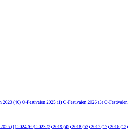
en 2023 (46)
O-Festivalen 2025 (1)
O-Festivalen 2026 (3)
O-Festivalen
 2025 (1)
2024 (69)
2023 (2)
2019 (45)
2018 (53)
2017 (17)
2016 (12)