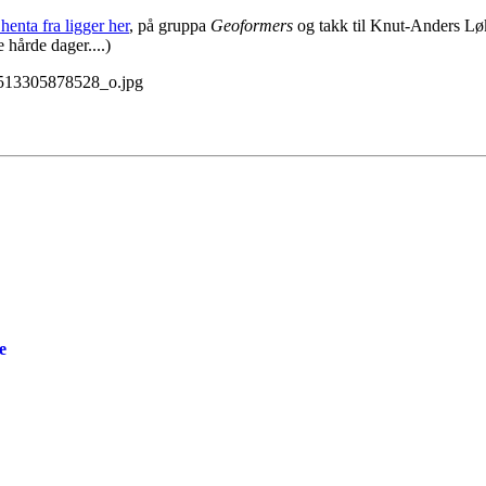
enta fra ligger her
, på gruppa
Geoformers
og takk til Knut-Anders Løk
 hårde dager....)
e