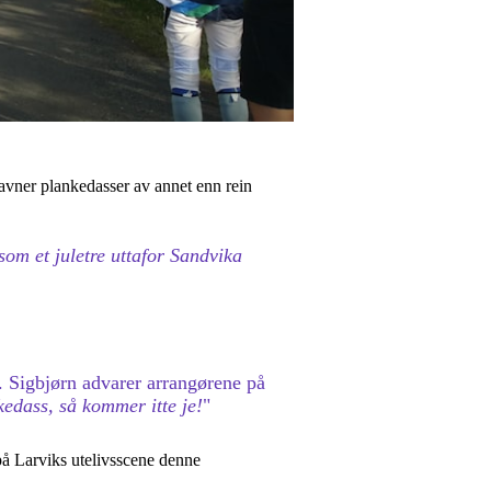
savner plankedasser av annet enn rein
 som et juletre uttafor Sandvika
n. Sigbjørn advarer arrangørene på
nkedass, så kommer itte je!
"
 på Larviks utelivsscene denne