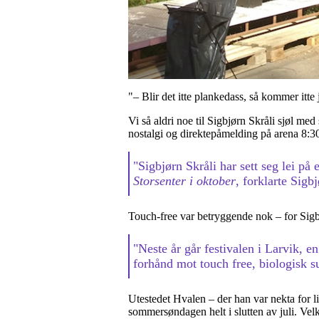
"– Blir det itte plankedass, så kommer itte 
Vi så aldri noe til Sigbjørn Skråli sjøl m
nostalgi og direktepåmelding på arena 8:3
"Sigbjørn Skråli har sett seg lei på 
Storsenter i oktober
, forklarte Sigb
Touch-free var betryggende nok – for Sigbjø
"Neste år går festivalen i Larvik, e
forhånd mot touch free, biologisk 
Utestedet Hvalen – der han var nekta for li
sommersøndagen helt i slutten av juli. Ve