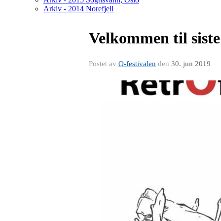
Arkiv - 2014 Norefjell
Velkommen til siste
Postet av
O-festivalen
den
30. jun 2019