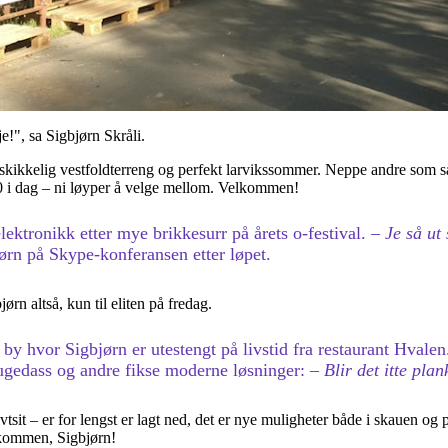
je!", sa Sigbjørn Skråli.
ed skikkelig vestfoldterreng og perfekt larvikssommer. Neppe andre som 
0 i dag – ni løyper å velge mellom. Velkommen!
elektronikk etter mye brikkesurr på årets o-festival.
– Je så ut
jørn på Skype-konferansen etter løpet.
rn altså, kun til eliten på fredag.
n by hvor Sigbjørn er utestengt på livstid fra restaurant Hvale
sugedass og andre fikse moderne løsninger:
– Blir det itte pla
vtsit – er for lengst er lagt ned, det er nye muligheter både i skauen og
lkommen, Sigbjørn!