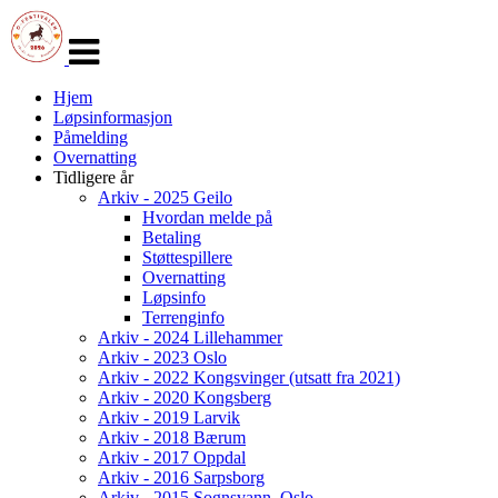
Veksle
navigasjon
Hjem
Løpsinformasjon
Påmelding
Overnatting
Tidligere år
Arkiv - 2025 Geilo
Hvordan melde på
Betaling
Støttespillere
Overnatting
Løpsinfo
Terrenginfo
Arkiv - 2024 Lillehammer
Arkiv - 2023 Oslo
Arkiv - 2022 Kongsvinger (utsatt fra 2021)
Arkiv - 2020 Kongsberg
Arkiv - 2019 Larvik
Arkiv - 2018 Bærum
Arkiv - 2017 Oppdal
Arkiv - 2016 Sarpsborg
Arkiv - 2015 Sognsvann, Oslo