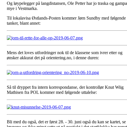
Og løypelegger på langdistansen, Ole Petter har jo traska og gampa
mye i Vestmarka.
Til lokalavisa Østlands-Posten kommer Jørn Sundby med følgende
tanker, blant annet:
Mens det loves utfordringer nok til de klassene som ivrer etter og
ønsker akkurat det på orientering.no, i denne duren:
Så til dryppet fra intern korrespondanse, der kontrollør Knut Wiig
Mathisen fra POL kommer med følgende uttalelse:
Bli med du også, det er først 28. - 30. juni også du kan se kartet, se
løypene og ikke minst sette ut på postjakt i det startklokka har pepe