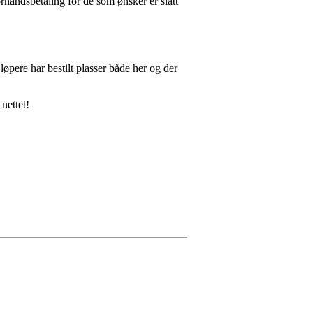
rhåndsbetaling for de som ønsker er slått
 løpere har bestilt plasser både her og der
 nettet!