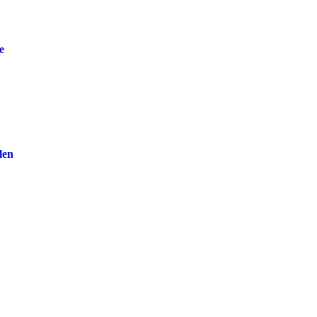
e
len