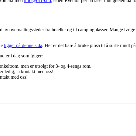
a kontakt med
info@of19.no
, siden Eventor per nå låser muligheten da fo
lbud av overnattingssteder fra hoteller og til campingplasser. Mange ivrige
ne
ligger på denne sida
. Her er det bare å bruke pinsa til å surfe rundt på
bud er i dag som følger:
enkeltrom, men er utsolgt for 3- og 4-sengs rom.
er ledig, ta kontakt med oss!
kontakt med oss!