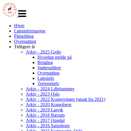
Veksle
navigasjon
Hjem
Løpsinformasjon
Påmelding
Overnatting
Tidligere år
Arkiv - 2025 Geilo
Hvordan melde på
Betaling
Støttespillere
Overnatting
Løpsinfo
Terrenginfo
Arkiv - 2024 Lillehammer
Arkiv - 2023 Oslo
Arkiv - 2022 Kongsvinger (utsatt fra 2021)
Arkiv - 2020 Kongsberg
Arkiv - 2019 Larvik
Arkiv - 2018 Bærum
Arkiv - 2017 Oppdal
Arkiv - 2016 Sarpsborg
Arkiv - 2015 Sognsvann, Oslo