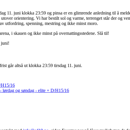
dag 11. juni klokka 23:59 og pinsa er en glimrende anledning til å meld
by utover orientering. Vi har bestilt sol og varme, terrenget står der og v
 av utfordring, spenning, mestring og ikke minst moro.
 arena, i skauen og ikke minst på overnattingsstedene. Slå til!
 juni!
ist går altså ut klokka 23:59 tirsdag 11. juni.
 D/H15/16
- lørdag og søndag - elite + D/H15/16