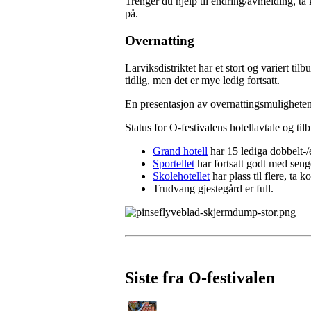
Trenger du hjelp til endring/avmelding, t
på.
Overnatting
Larviksdistriktet har et stort og variert ti
tidlig, men det er mye ledig fortsatt.
En presentasjon av overnattingsmulighete
Status for O-festivalens hotellavtale og til
Grand hotell
har 15 lediga dobbelt-/
Sportellet
har fortsatt godt med seng
Skolehotellet
har plass til flere, ta 
Trudvang gjestegård er full.
Siste fra O-festivalen