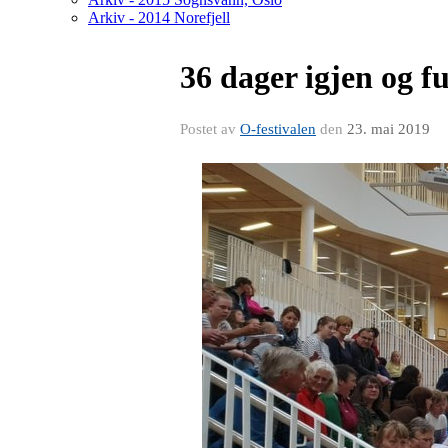
Arkiv - 2014 Norefjell
36 dager igjen og f
Postet av
O-festivalen
den
23. mai 2019