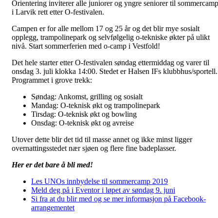
Orientering inviterer alle juniorer og yngre seniorer til sommercam
i Larvik rett etter O-festivalen.
Campen er for alle mellom 17 og 25 år og det blir mye sosialt
opplegg, trampolinepark og selvfølgelig o-tekniske økter på ulikt
nivå. Start sommerferien med o-camp i Vestfold!
Det hele starter etter O-festivalen søndag ettermiddag og varer til
onsdag 3. juli klokka 14:00. Stedet er Halsen IFs klubbhus/sportell.
Programmet i grove trekk:
Søndag: Ankomst, grilling og sosialt
Mandag: O-teknisk økt og trampolinepark
Tirsdag: O-teknisk økt og bowling
Onsdag: O-teknisk økt og avreise
Utover dette blir det tid til masse annet og ikke minst ligger
overnattingsstedet nær sjøen og flere fine badeplasser.
Her er det bare å bli med!
Les UNOs innbydelse til sommercamp 2019
Meld deg på i Eventor i løpet av søndag 9. juni
Si fra at du blir med og se mer informasjon på Facebook-
arrangementet