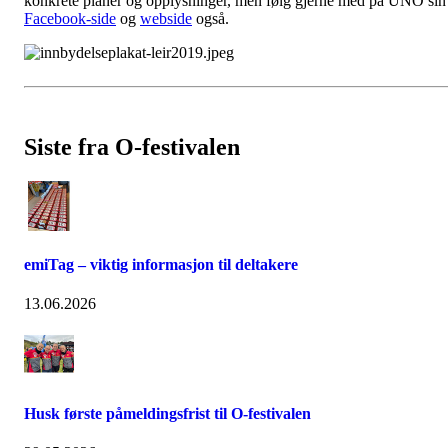
konkrete planer og opplysninger, men følg gjerne med på UNO sin
Facebook-side
og
webside
også.
Siste fra O-festivalen
emiTag – viktig informasjon til deltakere
13.06.2026
Husk første påmeldingsfrist til O-festivalen